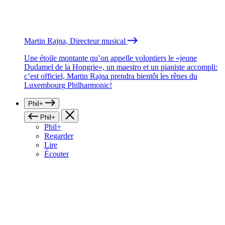
Martin Rajna, Directeur musical
Une étoile montante qu’on appelle volontiers le «jeune
Dudamel de la Hongrie», un maestro et un pianiste accompli:
c’est officiel, Martin Rajna prendra bientôt les rênes du
Luxembourg Philharmonic!
Phil+
Phil+
Phil+
Regarder
Lire
Écouter