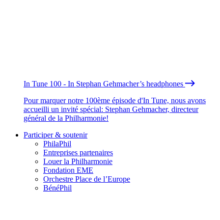
In Tune 100 - In Stephan Gehmacher’s headphones
Pour marquer notre 100ème épisode d'In Tune, nous avons
accueilli un invité spécial: Stephan Gehmacher, directeur
général de la Philharmonie!
Participer & soutenir
PhilaPhil
Entreprises partenaires
Louer la Philharmonie
Fondation EME
Orchestre Place de l’Europe
BénéPhil