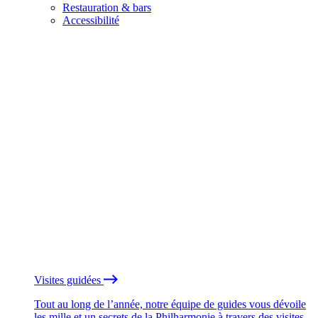
Restauration & bars
Accessibilité
Visites guidées
Tout au long de l’année, notre équipe de guides vous dévoile
les mille et un secrets de la Philharmonie à travers des visites