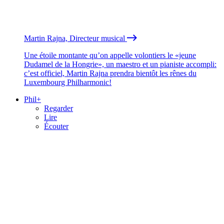
Martin Rajna, Directeur musical
Une étoile montante qu’on appelle volontiers le «jeune
Dudamel de la Hongrie», un maestro et un pianiste accompli:
c’est officiel, Martin Rajna prendra bientôt les rênes du
Luxembourg Philharmonic!
Phil+
Regarder
Lire
Écouter