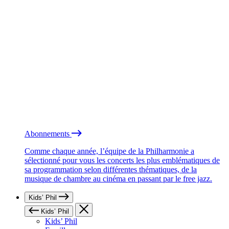
Abonnements
Comme chaque année, l’équipe de la Philharmonie a
sélectionné pour vous les concerts les plus emblématiques de
sa programmation selon différentes thématiques, de la
musique de chambre au cinéma en passant par le free jazz.
Kids’ Phil
Kids’ Phil
Kids’ Phil