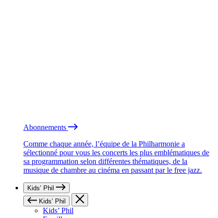
Abonnements
Comme chaque année, l’équipe de la Philharmonie a
sélectionné pour vous les concerts les plus emblématiques de
sa programmation selon différentes thématiques, de la
musique de chambre au cinéma en passant par le free jazz.
Kids’ Phil
Kids’ Phil
Kids’ Phil