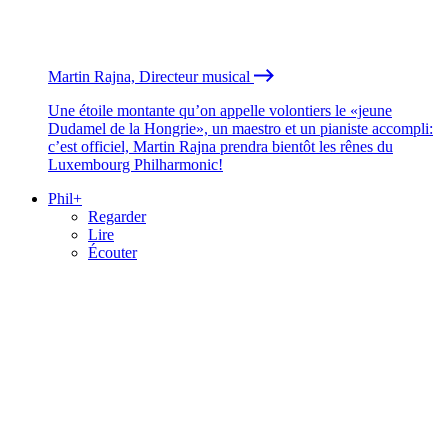
Martin Rajna, Directeur musical
Une étoile montante qu’on appelle volontiers le «jeune
Dudamel de la Hongrie», un maestro et un pianiste accompli:
c’est officiel, Martin Rajna prendra bientôt les rênes du
Luxembourg Philharmonic!
Phil+
Regarder
Lire
Écouter