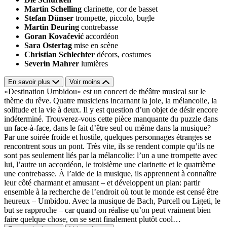
Martin Schelling
clarinette, cor de basset
Stefan Dünser
trompette, piccolo, bugle
Martin Deuring
contrebasse
Goran Kovačević
accordéon
Sara Ostertag
mise en scène
Christian Schlechter
décors, costumes
Severin Mahrer
lumières
En savoir plus
Voir moins
«Destination Umbidou» est un concert de théâtre musical sur le
thème du rêve. Quatre musiciens incarnant la joie, la mélancolie, la
solitude et la vie à deux. Il y est question d’un objet de désir encore
indéterminé. Trouverez-vous cette pièce manquante du puzzle dans
un face-à-face, dans le fait d’être seul ou même dans la musique?
Par une soirée froide et hostile, quelques personnages étranges se
rencontrent sous un pont. Très vite, ils se rendent compte qu’ils ne
sont pas seulement liés par la mélancolie: l’un a une trompette avec
lui, l’autre un accordéon, le troisième une clarinette et le quatrième
une contrebasse. À l’aide de la musique, ils apprennent à connaître
leur côté charmant et amusant – et développent un plan: partir
ensemble à la recherche de l’endroit où tout le monde est censé être
heureux – Umbidou. Avec la musique de Bach, Purcell ou Ligeti, le
but se rapproche – car quand on réalise qu’on peut vraiment bien
faire quelque chose, on se sent finalement plutôt cool…