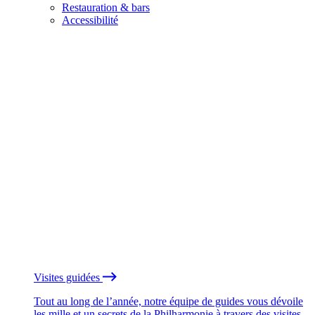
Restauration & bars
Accessibilité
Visites guidées
Tout au long de l’année, notre équipe de guides vous dévoile
les mille et un secrets de la Philharmonie à travers des visites