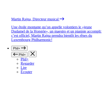
Martin Rajna, Directeur musical
Une étoile montante qu’on appelle volontiers le «jeune
Dudamel de la Hongrie», un maestro et un pianiste accompli:
c’est officiel, Martin Rajna prendra bientôt les rênes du
Luxembourg Philharmonic!
Phil+
Phil+
Phil+
Regarder
Lire
Écouter