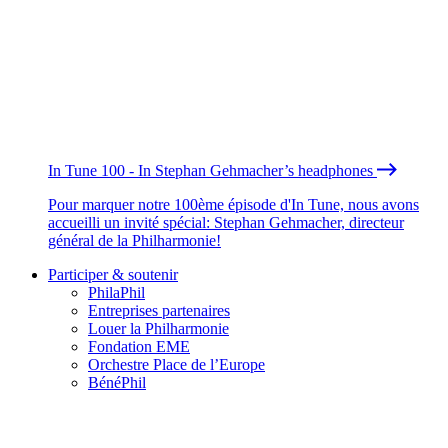
In Tune 100 - In Stephan Gehmacher’s headphones
Pour marquer notre 100ème épisode d'In Tune, nous avons
accueilli un invité spécial: Stephan Gehmacher, directeur
général de la Philharmonie!
Participer & soutenir
PhilaPhil
Entreprises partenaires
Louer la Philharmonie
Fondation EME
Orchestre Place de l’Europe
BénéPhil