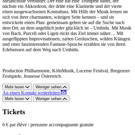
Melancholie verbindet: Der eine hat eine Trompete dabei, der
nächste ein Akkordeon, der dritte eine Klarinette und der vierte
einen ausgewachsenen Kontrabass. Mit Hilfe der Musik lernen sie
sich von ihrer charmanten, witzigen Seite kennen – und sie
entwickeln einen Plan: gemeinsam gehen sie auf die Suche nach
dem Ort, an dem angeblich jeder glücklich ist – Umbidu. Mit Musik
von Bach, Purcell oder Ligeti rückt das Ziel immer näher… Mit
ausgeflippten Improvisationen, zarten Geräuschen, wilden Klängen
und einer faszinierenden Fantasie-Sprache erzählen sie von ihren
Erlebnissen auf dem Weg nach Umbidu.
Production Philharmonie, KölnMusik, Lucerne Festival, Bregenzer
Festspiele, Jeunesse Österreich
Mehr lesen
Weniger sehen
An einen Kontakt weiterleiten
Mehr lesen
Weniger sehen
Tickets
6 € par élève / personne accompagnante gratuite