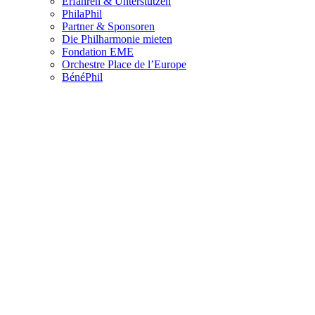
Erfahren & Unterstützen
PhilaPhil
Partner & Sponsoren
Die Philharmonie mieten
Fondation EME
Orchestre Place de l’Europe
BénéPhil