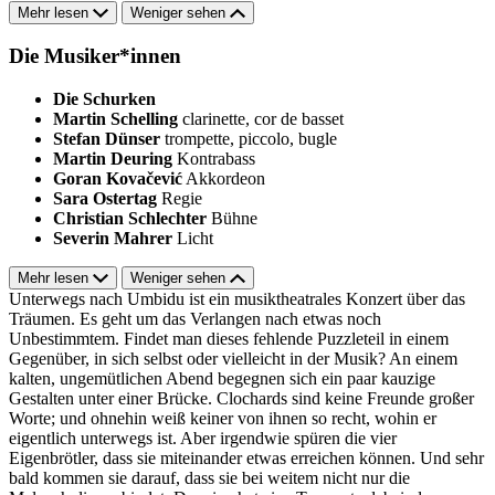
Mehr lesen
Weniger sehen
Die Musiker*innen
Die Schurken
Martin Schelling
clarinette, cor de basset
Stefan Dünser
trompette, piccolo, bugle
Martin Deuring
Kontrabass
Goran Kovačević
Akkordeon
Sara Ostertag
Regie
Christian Schlechter
Bühne
Severin Mahrer
Licht
Mehr lesen
Weniger sehen
Unterwegs nach Umbidu ist ein musiktheatrales Konzert über das
Träumen. Es geht um das Verlangen nach etwas noch
Unbestimmtem. Findet man dieses fehlende Puzzleteil in einem
Gegenüber, in sich selbst oder vielleicht in der Musik? An einem
kalten, ungemütlichen Abend begegnen sich ein paar kauzige
Gestalten unter einer Brücke. Clochards sind keine Freunde großer
Worte; und ohnehin weiß keiner von ihnen so recht, wohin er
eigentlich unterwegs ist. Aber irgendwie spüren die vier
Eigenbrötler, dass sie miteinander etwas erreichen können. Und sehr
bald kommen sie darauf, dass sie bei weitem nicht nur die