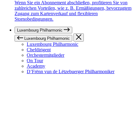
Wenn Sie ein Abonnement abschließen, profitieren Sie von
zahlreichen Vorteilen, wie z. B. Ermäßigungen, bevorzugtem
Zugang zum Kartenverkauf und flexibleren
Stornobedingungen.
Luxembourg Philharmonic
Luxembourg Philharmonic
Luxembourg Philharmonic
Chefdirigent
Orchestermitglieder
On Tour
Academy
D’Frënn vun de Lëtzebuerger Philharmoniker