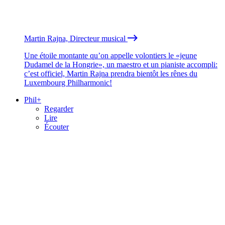
Martin Rajna, Directeur musical
Une étoile montante qu’on appelle volontiers le «jeune
Dudamel de la Hongrie», un maestro et un pianiste accompli:
c’est officiel, Martin Rajna prendra bientôt les rênes du
Luxembourg Philharmonic!
Phil+
Regarder
Lire
Écouter