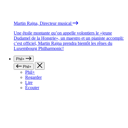
Martin Rajna, Directeur musical
Une étoile montante qu’on appelle volontiers le «jeune
Dudamel de la Hongrie», un maestro et un pianiste accompli:
c’est officiel, Martin Rajna prendra bientôt les rênes du
Luxembourg Philharmonic!
Phil+
Phil+
Phil+
Regarder
Lire
Écouter