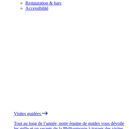
Restauration & bars
Accessibilité
Visites guidées
Tout au long de l’année, notre équipe de guides vous dévoile
les mille et un secrets de la Philharmonie à travers des visites