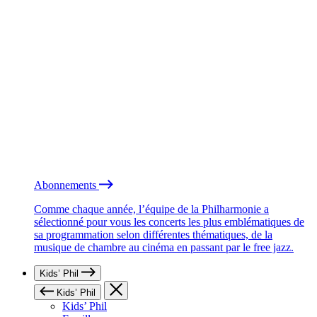
Abonnements
Comme chaque année, l’équipe de la Philharmonie a
sélectionné pour vous les concerts les plus emblématiques de
sa programmation selon différentes thématiques, de la
musique de chambre au cinéma en passant par le free jazz.
Kids’ Phil
Kids’ Phil
Kids’ Phil