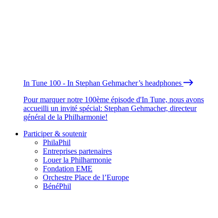
In Tune 100 - In Stephan Gehmacher’s headphones
Pour marquer notre 100ème épisode d'In Tune, nous avons
accueilli un invité spécial: Stephan Gehmacher, directeur
général de la Philharmonie!
Participer & soutenir
PhilaPhil
Entreprises partenaires
Louer la Philharmonie
Fondation EME
Orchestre Place de l’Europe
BénéPhil