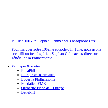
In Tune 100 - In Stephan Gehmacher’s headphones
Pour marquer notre 100ème épisode d'In Tune, nous avons
accueilli un invité spécial: Stephan Gehmacher, directeur
général de la Philharmonie!
Participer & soutenir
PhilaPhil
Entreprises partenaires
Louer la Philharmonie
Fondation EME
Orchestre Place de l’Europe
BénéPhil