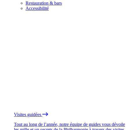
Restauration & bars
Accessibilité
Visites guidées
Tout au long de l’année, notre équipe de guides vous dévoile
les mille et un secrets de la Philharmonie à travers des visites