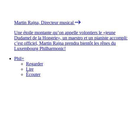
Martin Rajna, Directeur musical
Une étoile montante qu’on appelle volontiers le «jeune
Dudamel de la Hongrie», un maestro et un pianiste accompli:
c’est officiel, Martin Rajna prendra bientôt les rênes du
Luxembourg Philharmonic!
Phil+
Regarder
Lire
Écouter