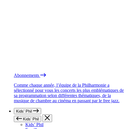
Abonnements
Comme chaque année, l’équipe de la Philharmonie a
sélectionné pour vous les concerts les plus emblématiques de
sa programmation selon différentes thématiques, de la
musique de chambre au cinéma en passant par le free jazz.
Kids’ Phil
Kids’ Phil
Kids’ Phil