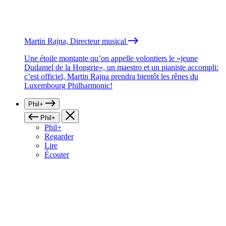
Martin Rajna, Directeur musical
Une étoile montante qu’on appelle volontiers le «jeune
Dudamel de la Hongrie», un maestro et un pianiste accompli:
c’est officiel, Martin Rajna prendra bientôt les rênes du
Luxembourg Philharmonic!
Phil+
Phil+
Phil+
Regarder
Lire
Écouter