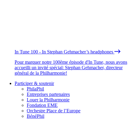
In Tune 100 - In Stephan Gehmacher’s headphones
Pour marquer notre 100ème épisode d'In Tune, nous avons
accueilli un invité spécial: Stephan Gehmacher, directeur
général de la Philharmonie!
Participer & soutenir
PhilaPhil
Entreprises partenaires
Louer la Philharmonie
Fondation EME
Orchestre Place de l’Europe
BénéPhil