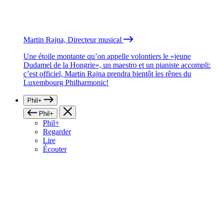
Martin Rajna, Directeur musical
Une étoile montante qu’on appelle volontiers le «jeune
Dudamel de la Hongrie», un maestro et un pianiste accompli:
c’est officiel, Martin Rajna prendra bientôt les rênes du
Luxembourg Philharmonic!
Phil+
Phil+
Phil+
Regarder
Lire
Écouter