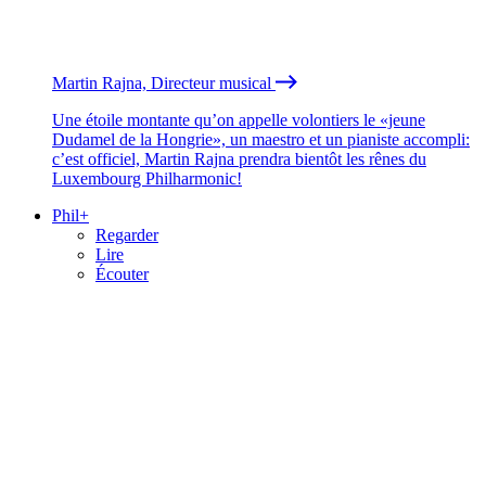
Martin Rajna, Directeur musical
Une étoile montante qu’on appelle volontiers le «jeune
Dudamel de la Hongrie», un maestro et un pianiste accompli:
c’est officiel, Martin Rajna prendra bientôt les rênes du
Luxembourg Philharmonic!
Phil+
Regarder
Lire
Écouter