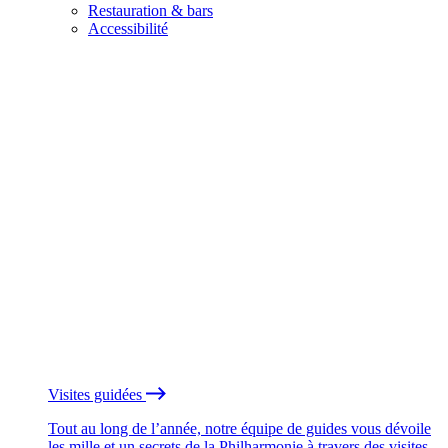
Restauration & bars
Accessibilité
Visites guidées
Tout au long de l’année, notre équipe de guides vous dévoile
les mille et un secrets de la Philharmonie à travers des visites