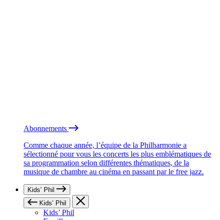
Abonnements
Comme chaque année, l’équipe de la Philharmonie a
sélectionné pour vous les concerts les plus emblématiques de
sa programmation selon différentes thématiques, de la
musique de chambre au cinéma en passant par le free jazz.
Kids’ Phil
Kids’ Phil
Kids’ Phil