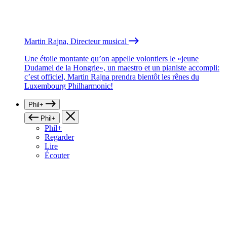
Martin Rajna, Directeur musical
Une étoile montante qu’on appelle volontiers le «jeune
Dudamel de la Hongrie», un maestro et un pianiste accompli:
c’est officiel, Martin Rajna prendra bientôt les rênes du
Luxembourg Philharmonic!
Phil+
Phil+
Phil+
Regarder
Lire
Écouter