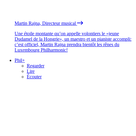
Martin Rajna, Directeur musical
Une étoile montante qu’on appelle volontiers le «jeune
Dudamel de la Hongrie», un maestro et un pianiste accompli:
c’est officiel, Martin Rajna prendra bientôt les rênes du
Luxembourg Philharmonic!
Phil+
Regarder
Lire
Écouter