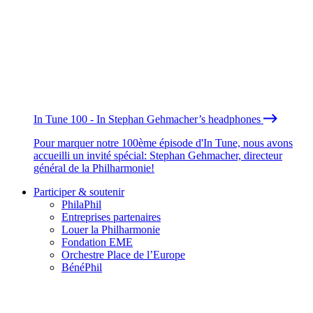
In Tune 100 - In Stephan Gehmacher’s headphones
Pour marquer notre 100ème épisode d'In Tune, nous avons
accueilli un invité spécial: Stephan Gehmacher, directeur
général de la Philharmonie!
Participer & soutenir
PhilaPhil
Entreprises partenaires
Louer la Philharmonie
Fondation EME
Orchestre Place de l’Europe
BénéPhil