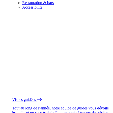
Restauration & bars
Accessibilité
Visites guidées
Tout au long de l’année, notre équipe de guides vous dévoile
les mille et un secrets de la Philharmonie à travers des visites