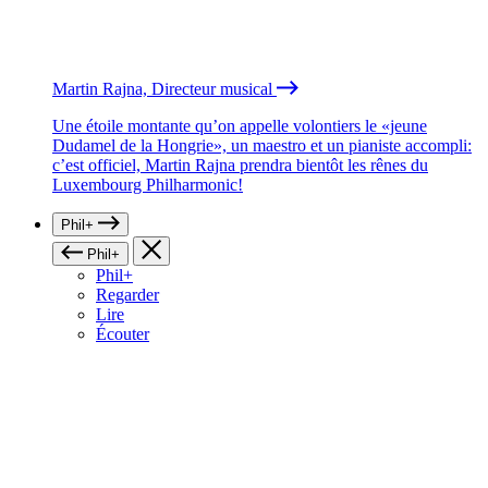
Martin Rajna, Directeur musical
Une étoile montante qu’on appelle volontiers le «jeune
Dudamel de la Hongrie», un maestro et un pianiste accompli:
c’est officiel, Martin Rajna prendra bientôt les rênes du
Luxembourg Philharmonic!
Phil+
Phil+
Phil+
Regarder
Lire
Écouter