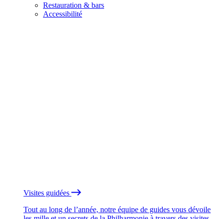
Restauration & bars
Accessibilité
Visites guidées
Tout au long de l’année, notre équipe de guides vous dévoile
les mille et un secrets de la Philharmonie à travers des visites