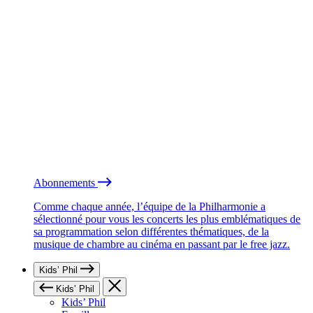
Abonnements
Comme chaque année, l’équipe de la Philharmonie a
sélectionné pour vous les concerts les plus emblématiques de
sa programmation selon différentes thématiques, de la
musique de chambre au cinéma en passant par le free jazz.
Kids’ Phil
Kids’ Phil
Kids’ Phil