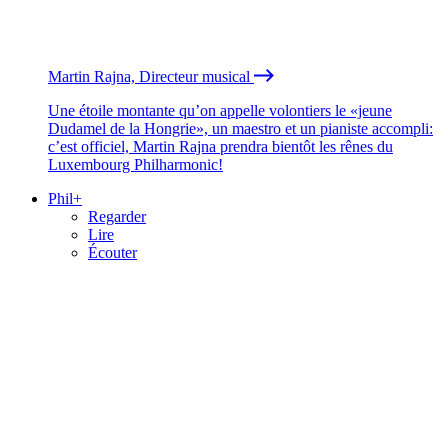
Martin Rajna, Directeur musical
Une étoile montante qu’on appelle volontiers le «jeune
Dudamel de la Hongrie», un maestro et un pianiste accompli:
c’est officiel, Martin Rajna prendra bientôt les rênes du
Luxembourg Philharmonic!
Phil+
Regarder
Lire
Écouter