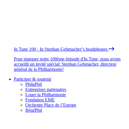
In Tune 100 - In Stephan Gehmacher’s headphones
Pour marquer notre 100ème épisode d'In Tune, nous avons
accueilli un invité spécial: Stephan Gehmacher, directeur
général de la Philharmonie!
Participer & soutenir
PhilaPhil
Entreprises partenaires
Louer la Philharmonie
Fondation EME
Orchestre Place de l’Europe
BénéPhil