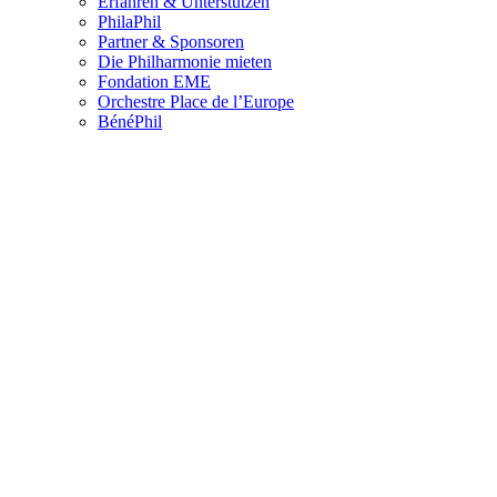
Erfahren & Unterstützen
PhilaPhil
Partner & Sponsoren
Die Philharmonie mieten
Fondation EME
Orchestre Place de l’Europe
BénéPhil