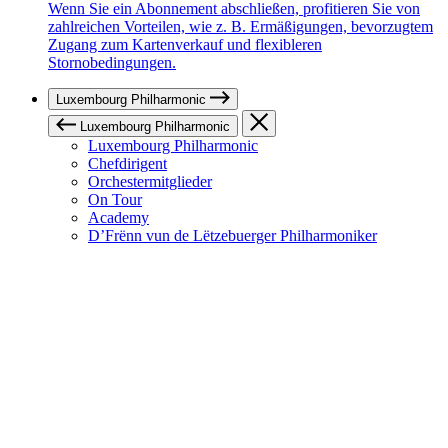
Wenn Sie ein Abonnement abschließen, profitieren Sie von
zahlreichen Vorteilen, wie z. B. Ermäßigungen, bevorzugtem
Zugang zum Kartenverkauf und flexibleren
Stornobedingungen.
Luxembourg Philharmonic
Luxembourg Philharmonic
Luxembourg Philharmonic
Chefdirigent
Orchestermitglieder
On Tour
Academy
D’Frënn vun de Lëtzebuerger Philharmoniker