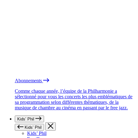
Abonnements
Comme chaque année, l’équipe de la Philharmonie a
sélectionné pour vous les concerts les plus emblématiques de
sa programmation selon différentes thématiques, de la
musique de chambre au cinéma en passant par le free jazz.
Kids’ Phil
Kids’ Phil
Kids’ Phil