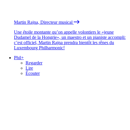
Martin Rajna, Directeur musical
Une étoile montante qu’on appelle volontiers le «jeune
Dudamel de la Hongrie», un maestro et un pianiste accompli:
c’est officiel, Martin Rajna prendra bientôt les rênes du
Luxembourg Philharmonic!
Phil+
Regarder
Lire
Écouter