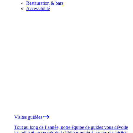
Restauration & bars
Accessibilité
Visites guidées
Tout au long de l’année, notre équipe de guides vous dévoile
les mille et un secrets de la Philharmonie à travers des visites