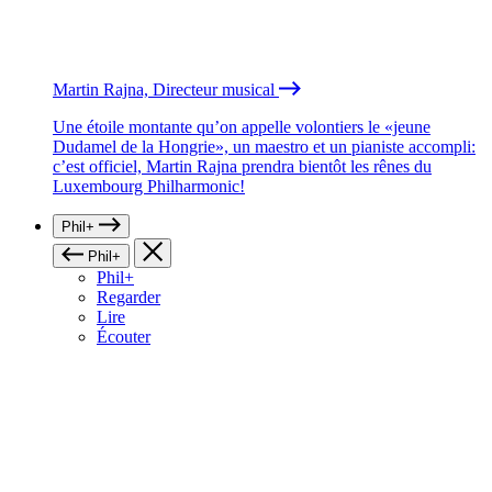
Martin Rajna, Directeur musical
Une étoile montante qu’on appelle volontiers le «jeune
Dudamel de la Hongrie», un maestro et un pianiste accompli:
c’est officiel, Martin Rajna prendra bientôt les rênes du
Luxembourg Philharmonic!
Phil+
Phil+
Phil+
Regarder
Lire
Écouter