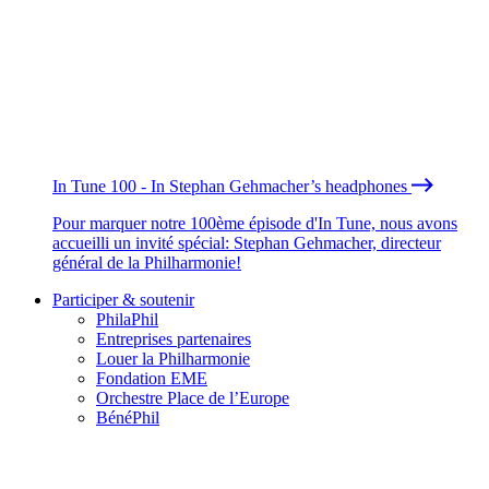
In Tune 100 - In Stephan Gehmacher’s headphones
Pour marquer notre 100ème épisode d'In Tune, nous avons
accueilli un invité spécial: Stephan Gehmacher, directeur
général de la Philharmonie!
Participer & soutenir
PhilaPhil
Entreprises partenaires
Louer la Philharmonie
Fondation EME
Orchestre Place de l’Europe
BénéPhil