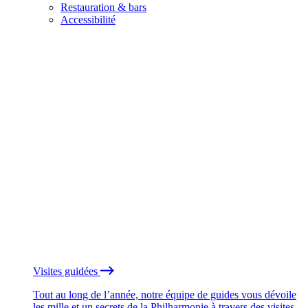
Restauration & bars
Accessibilité
Visites guidées
Tout au long de l’année, notre équipe de guides vous dévoile
les mille et un secrets de la Philharmonie à travers des visites