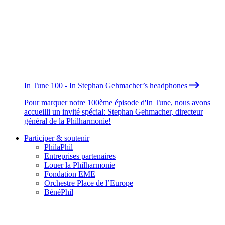
In Tune 100 - In Stephan Gehmacher’s headphones
Pour marquer notre 100ème épisode d'In Tune, nous avons
accueilli un invité spécial: Stephan Gehmacher, directeur
général de la Philharmonie!
Participer & soutenir
PhilaPhil
Entreprises partenaires
Louer la Philharmonie
Fondation EME
Orchestre Place de l’Europe
BénéPhil