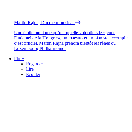
Martin Rajna, Directeur musical
Une étoile montante qu’on appelle volontiers le «jeune
Dudamel de la Hongrie», un maestro et un pianiste accompli:
c’est officiel, Martin Rajna prendra bientôt les rênes du
Luxembourg Philharmonic!
Phil+
Regarder
Lire
Écouter