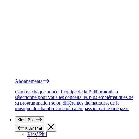
Abonnements
Comme chaque année, l’équipe de la Philharmonie a
sélectionné pour vous les concerts les plus emblématiques de
sa programmation selon différentes thématiques, de la
musique de chambre au cinéma en passant par le free jazz.
Kids’ Phil
Kids’ Phil
Kids’ Phil