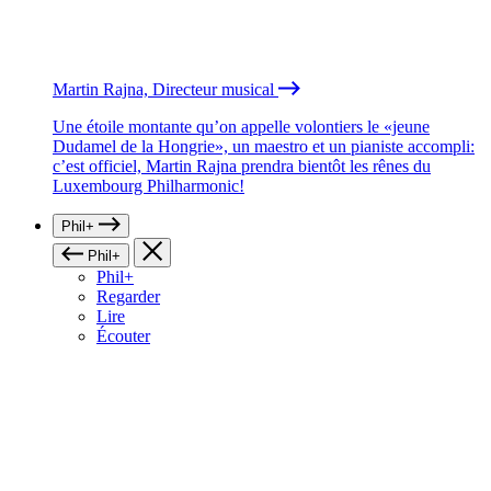
Martin Rajna, Directeur musical
Une étoile montante qu’on appelle volontiers le «jeune
Dudamel de la Hongrie», un maestro et un pianiste accompli:
c’est officiel, Martin Rajna prendra bientôt les rênes du
Luxembourg Philharmonic!
Phil+
Phil+
Phil+
Regarder
Lire
Écouter