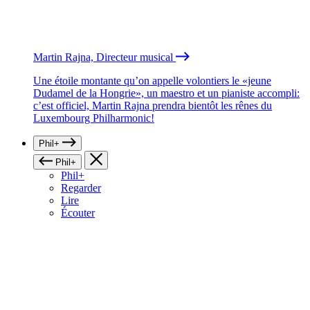
Martin Rajna, Directeur musical
Une étoile montante qu’on appelle volontiers le «jeune
Dudamel de la Hongrie», un maestro et un pianiste accompli:
c’est officiel, Martin Rajna prendra bientôt les rênes du
Luxembourg Philharmonic!
Phil+
Phil+
Phil+
Regarder
Lire
Écouter