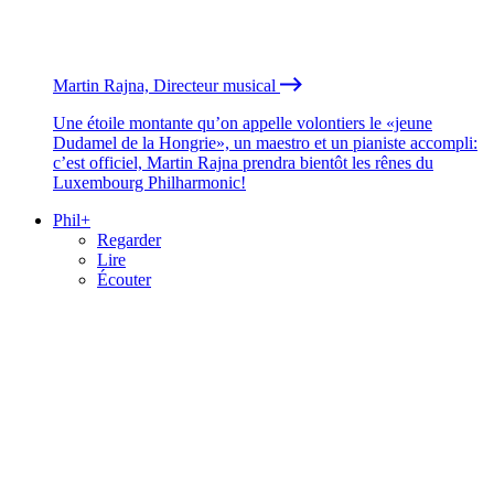
Martin Rajna, Directeur musical
Une étoile montante qu’on appelle volontiers le «jeune
Dudamel de la Hongrie», un maestro et un pianiste accompli:
c’est officiel, Martin Rajna prendra bientôt les rênes du
Luxembourg Philharmonic!
Phil+
Regarder
Lire
Écouter