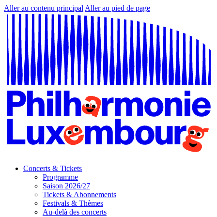
Aller au contenu principal
Aller au pied de page
Concerts & Tickets
Programme
Saison 2026/27
Tickets & Abonnements
Festivals & Thèmes
Au-delà des concerts