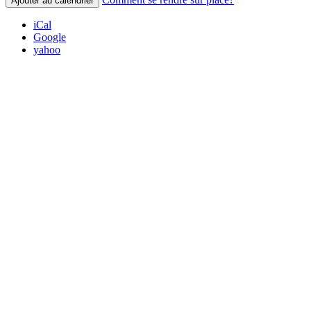
Ajouter au calendrier
iCal
Google
yahoo