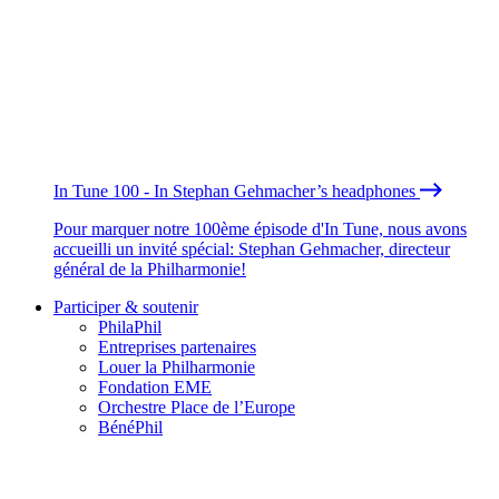
In Tune 100 - In Stephan Gehmacher’s headphones
Pour marquer notre 100ème épisode d'In Tune, nous avons
accueilli un invité spécial: Stephan Gehmacher, directeur
général de la Philharmonie!
Participer & soutenir
PhilaPhil
Entreprises partenaires
Louer la Philharmonie
Fondation EME
Orchestre Place de l’Europe
BénéPhil