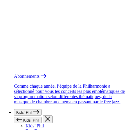
Abonnements
Comme chaque année, l’équipe de la Philharmonie a
sélectionné pour vous les concerts les plus emblématiques de
sa programmation selon différentes thématiques, de la
musique de chambre au cinéma en passant par le free jazz.
Kids’ Phil
Kids’ Phil
Kids’ Phil