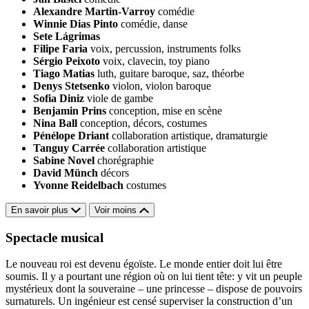
Alexandre Martin-Varroy
comédie
Winnie Dias Pinto
comédie, danse
Sete Lágrimas
Filipe Faria
voix, percussion, instruments folks
Sérgio Peixoto
voix, clavecin, toy piano
Tiago Matias
luth, guitare baroque, saz, théorbe
Denys Stetsenko
violon, violon baroque
Sofia Diniz
viole de gambe
Benjamin Prins
conception, mise en scène
Nina Ball
conception, décors, costumes
Pénélope Driant
collaboration artistique, dramaturgie
Tanguy Carrée
collaboration artistique
Sabine Novel
chorégraphie
David Münch
décors
Yvonne Reidelbach
costumes
En savoir plus
Voir moins
Spectacle musical
Le nouveau roi est devenu égoïste. Le monde entier doit lui être
soumis. Il y a pourtant une région où on lui tient tête: y vit un peuple
mystérieux dont la souveraine – une princesse – dispose de pouvoirs
surnaturels. Un ingénieur est censé superviser la construction d’un