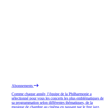
Abonnements
Comme chaque année, l’équipe de la Philharmonie a
sélectionné pour vous les concerts les plus emblématiques de
sa programmation selon différentes thématiques, de la
musique de chambre au cinéma en passant par le free jazz.