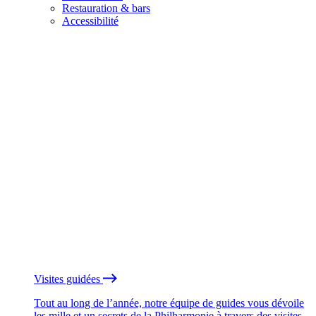
Restauration & bars
Accessibilité
Visites guidées
Tout au long de l’année, notre équipe de guides vous dévoile
les mille et un secrets de la Philharmonie à travers des visites