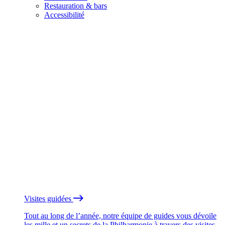
Restauration & bars
Accessibilité
Visites guidées
Tout au long de l’année, notre équipe de guides vous dévoile
les mille et un secrets de la Philharmonie à travers des visites