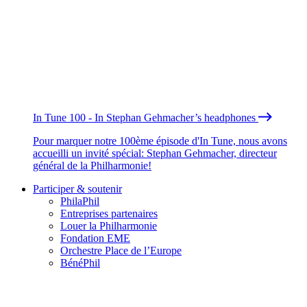
In Tune 100 - In Stephan Gehmacher’s headphones
Pour marquer notre 100ème épisode d'In Tune, nous avons
accueilli un invité spécial: Stephan Gehmacher, directeur
général de la Philharmonie!
Participer & soutenir
PhilaPhil
Entreprises partenaires
Louer la Philharmonie
Fondation EME
Orchestre Place de l’Europe
BénéPhil