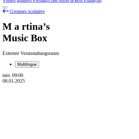
Visites guidées
Premiers pas
Infos tickets
PhilaPhil
Groupes scolaires
M
a
rtina’s
Music Box
Externer Veranstaltungsraum
Multilingue
mer.
09:00
08.01.2025