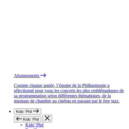
Abonnements
Comme chaque année, l’équipe de la Philharmonie a
sélectionné pour vous les concerts les plus emblématiques de
sa programmation selon différentes thématiques, de la
musique de chambre au cinéma en passant par le free jazz.
Kids’ Phil
Kids’ Phil
Kids’ Phil