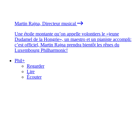
Martin Rajna, Directeur musical
Une étoile montante qu’on appelle volontiers le «jeune
Dudamel de la Hongrie», un maestro et un pianiste accompli:
c’est officiel, Martin Rajna prendra bientôt les rênes du
Luxembourg Philharmonic!
Phil+
Regarder
Lire
Écouter