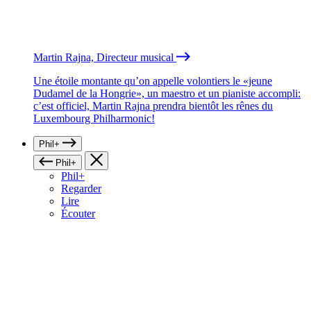
Martin Rajna, Directeur musical
Une étoile montante qu’on appelle volontiers le «jeune
Dudamel de la Hongrie», un maestro et un pianiste accompli:
c’est officiel, Martin Rajna prendra bientôt les rênes du
Luxembourg Philharmonic!
Phil+
Phil+
Phil+
Regarder
Lire
Écouter