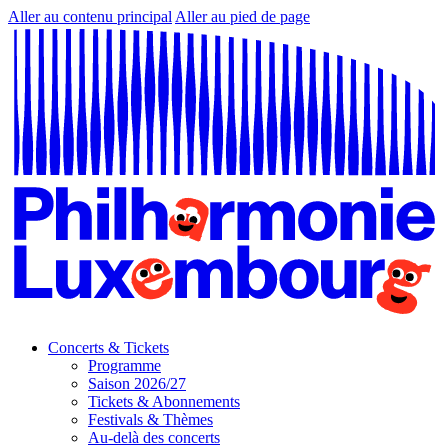
Aller au contenu principal
Aller au pied de page
Concerts & Tickets
Programme
Saison 2026/27
Tickets & Abonnements
Festivals & Thèmes
Au-delà des concerts