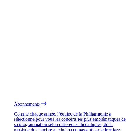
Abonnements
Comme chaque année, l’équipe de la Philharmonie a
sélectionné pour vous les concerts les plus emblématiques de
sa programmation selon différentes thématiques, de la
musique de chambre au cinéma en passant par le free jazz.