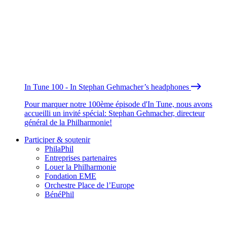
In Tune 100 - In Stephan Gehmacher’s headphones
Pour marquer notre 100ème épisode d'In Tune, nous avons
accueilli un invité spécial: Stephan Gehmacher, directeur
général de la Philharmonie!
Participer & soutenir
PhilaPhil
Entreprises partenaires
Louer la Philharmonie
Fondation EME
Orchestre Place de l’Europe
BénéPhil