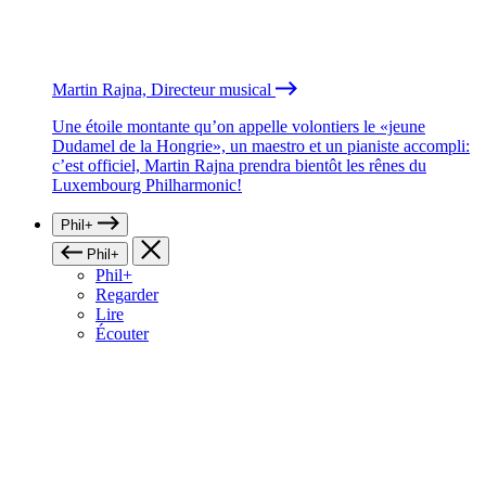
Martin Rajna, Directeur musical
Une étoile montante qu’on appelle volontiers le «jeune
Dudamel de la Hongrie», un maestro et un pianiste accompli:
c’est officiel, Martin Rajna prendra bientôt les rênes du
Luxembourg Philharmonic!
Phil+
Phil+
Phil+
Regarder
Lire
Écouter