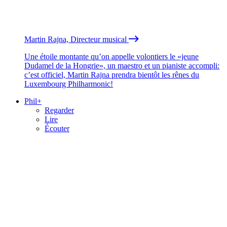
Martin Rajna, Directeur musical
Une étoile montante qu’on appelle volontiers le «jeune
Dudamel de la Hongrie», un maestro et un pianiste accompli:
c’est officiel, Martin Rajna prendra bientôt les rênes du
Luxembourg Philharmonic!
Phil+
Regarder
Lire
Écouter