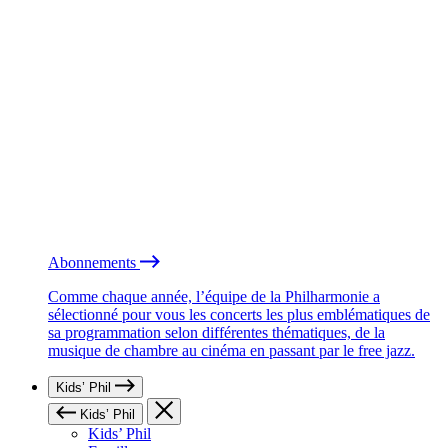
Abonnements
Comme chaque année, l’équipe de la Philharmonie a
sélectionné pour vous les concerts les plus emblématiques de
sa programmation selon différentes thématiques, de la
musique de chambre au cinéma en passant par le free jazz.
Kids’ Phil
Kids’ Phil
Kids’ Phil