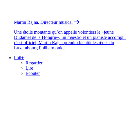
Martin Rajna, Directeur musical
Une étoile montante qu’on appelle volontiers le «jeune
Dudamel de la Hongrie», un maestro et un pianiste accompli:
c’est officiel, Martin Rajna prendra bientôt les rênes du
Luxembourg Philharmonic!
Phil+
Regarder
Lire
Écouter