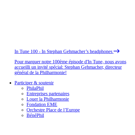
In Tune 100 - In Stephan Gehmacher’s headphones
Pour marquer notre 100ème épisode d'In Tune, nous avons
accueilli un invité spécial: Stephan Gehmacher, directeur
général de la Philharmonie!
Participer & soutenir
PhilaPhil
Entreprises partenaires
Louer la Philharmonie
Fondation EME
Orchestre Place de l’Europe
BénéPhil