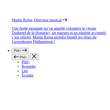
Martin Rajna, Directeur musical
Une étoile montante qu’on appelle volontiers le «jeune
Dudamel de la Hongrie», un maestro et un pianiste accompli:
c’est officiel, Martin Rajna prendra bientôt les rênes du
Luxembourg Philharmonic!
Phil+
Phil+
Phil+
Regarder
Lire
Écouter