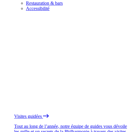
Restauration & bars
Accessibilité
Visites guidées
Tout au long de l’année, notre équipe de guides vous dévoile
les mille et un secrets de la Philharmonie à travers des visites