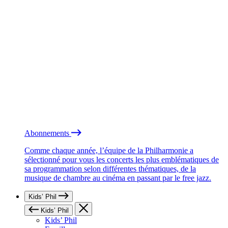
Abonnements
Comme chaque année, l’équipe de la Philharmonie a
sélectionné pour vous les concerts les plus emblématiques de
sa programmation selon différentes thématiques, de la
musique de chambre au cinéma en passant par le free jazz.
Kids’ Phil
Kids’ Phil
Kids’ Phil