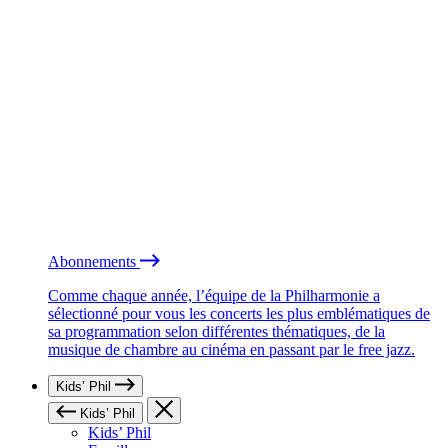
Abonnements
Comme chaque année, l’équipe de la Philharmonie a
sélectionné pour vous les concerts les plus emblématiques de
sa programmation selon différentes thématiques, de la
musique de chambre au cinéma en passant par le free jazz.
Kids’ Phil
Kids’ Phil
Kids’ Phil