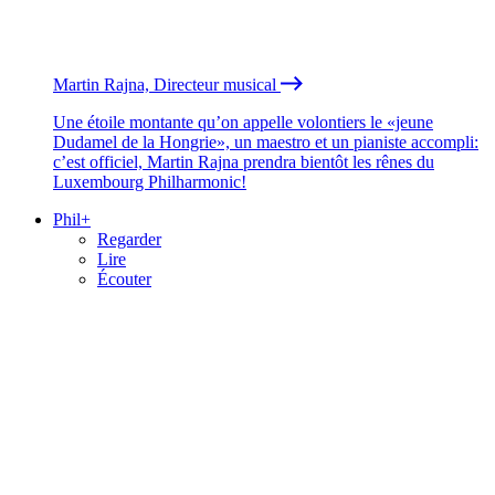
Martin Rajna, Directeur musical
Une étoile montante qu’on appelle volontiers le «jeune
Dudamel de la Hongrie», un maestro et un pianiste accompli:
c’est officiel, Martin Rajna prendra bientôt les rênes du
Luxembourg Philharmonic!
Phil+
Regarder
Lire
Écouter