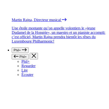
Martin Rajna, Directeur musical
Une étoile montante qu’on appelle volontiers le «jeune
Dudamel de la Hongrie», un maestro et un pianiste accompli:
c’est officiel, Martin Rajna prendra bientôt les rênes du
Luxembourg Philharmonic!
Phil+
Phil+
Phil+
Regarder
Lire
Écouter