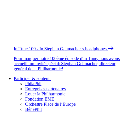
In Tune 100 - In Stephan Gehmacher’s headphones
Pour marquer notre 100ème épisode d'In Tune, nous avons
accueilli un invité spécial: Stephan Gehmacher, directeur
général de la Philharmonie!
Participer & soutenir
PhilaPhil
Entreprises partenaires
Louer la Philharmonie
Fondation EME
Orchestre Place de l’Europe
BénéPhil