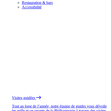
Restauration & bars
Accessibilité
Visites guidées
Tout au long de l’année, notre équipe de guides vous dévoile
les mille et un secrets de la Philharmonie à travers des visites