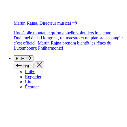
Martin Rajna, Directeur musical
Une étoile montante qu’on appelle volontiers le «jeune
Dudamel de la Hongrie», un maestro et un pianiste accompli:
c’est officiel, Martin Rajna prendra bientôt les rênes du
Luxembourg Philharmonic!
Phil+
Phil+
Phil+
Regarder
Lire
Écouter