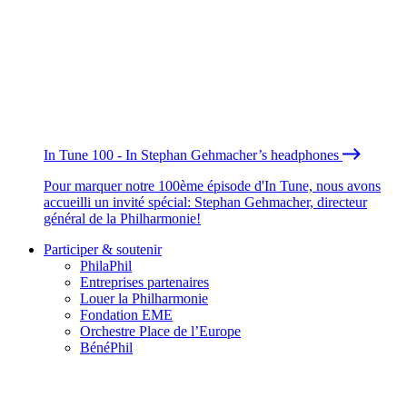
In Tune 100 - In Stephan Gehmacher’s headphones
Pour marquer notre 100ème épisode d'In Tune, nous avons
accueilli un invité spécial: Stephan Gehmacher, directeur
général de la Philharmonie!
Participer & soutenir
PhilaPhil
Entreprises partenaires
Louer la Philharmonie
Fondation EME
Orchestre Place de l’Europe
BénéPhil