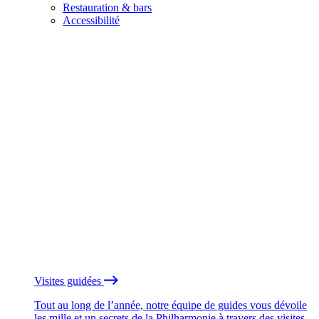
Restauration & bars
Accessibilité
Visites guidées
Tout au long de l’année, notre équipe de guides vous dévoile
les mille et un secrets de la Philharmonie à travers des visites