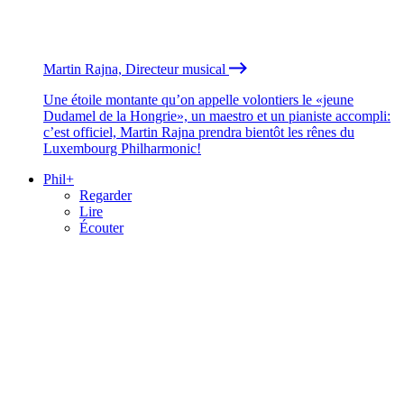
Martin Rajna, Directeur musical
Une étoile montante qu’on appelle volontiers le «jeune
Dudamel de la Hongrie», un maestro et un pianiste accompli:
c’est officiel, Martin Rajna prendra bientôt les rênes du
Luxembourg Philharmonic!
Phil+
Regarder
Lire
Écouter