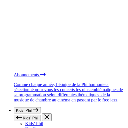
Abonnements
Comme chaque année, l’équipe de la Philharmonie a
sélectionné pour vous les concerts les plus emblématiques de
sa programmation selon différentes thématiques, de la
musique de chambre au cinéma en passant par le free jazz.
Kids’ Phil
Kids’ Phil
Kids’ Phil