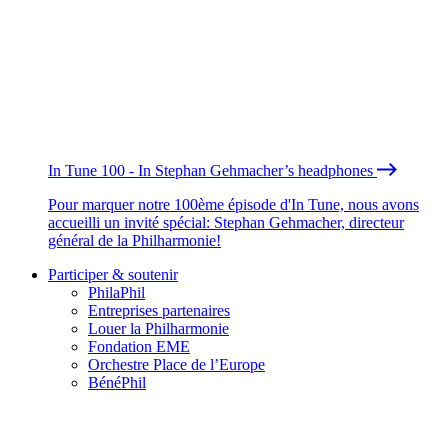
In Tune 100 - In Stephan Gehmacher’s headphones
Pour marquer notre 100ème épisode d'In Tune, nous avons
accueilli un invité spécial: Stephan Gehmacher, directeur
général de la Philharmonie!
Participer & soutenir
PhilaPhil
Entreprises partenaires
Louer la Philharmonie
Fondation EME
Orchestre Place de l’Europe
BénéPhil