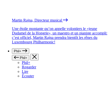
Martin Rajna, Directeur musical
Une étoile montante qu’on appelle volontiers le «jeune
Dudamel de la Hongrie», un maestro et un pianiste accompli:
c’est officiel, Martin Rajna prendra bientôt les rênes du
Luxembourg Philharmonic!
Phil+
Phil+
Phil+
Regarder
Lire
Écouter