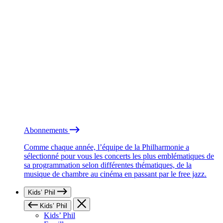
Abonnements
Comme chaque année, l’équipe de la Philharmonie a
sélectionné pour vous les concerts les plus emblématiques de
sa programmation selon différentes thématiques, de la
musique de chambre au cinéma en passant par le free jazz.
Kids’ Phil
Kids’ Phil
Kids’ Phil