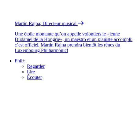
Martin Rajna, Directeur musical
Une étoile montante qu’on appelle volontiers le «jeune
Dudamel de la Hongrie», un maestro et un pianiste accompli:
c’est officiel, Martin Rajna prendra bientôt les rênes du
Luxembourg Philharmonic!
Phil+
Regarder
Lire
Écouter