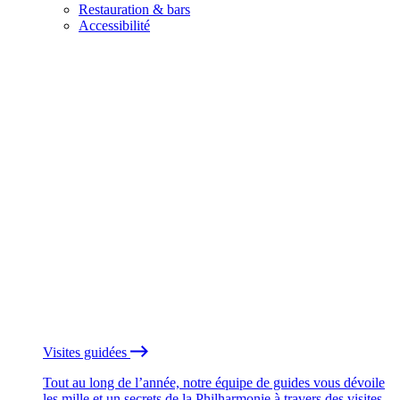
Restauration & bars
Accessibilité
Visites guidées
Tout au long de l’année, notre équipe de guides vous dévoile
les mille et un secrets de la Philharmonie à travers des visites