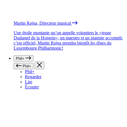
Martin Rajna, Directeur musical
Une étoile montante qu’on appelle volontiers le «jeune
Dudamel de la Hongrie», un maestro et un pianiste accompli:
c’est officiel, Martin Rajna prendra bientôt les rênes du
Luxembourg Philharmonic!
Phil+
Phil+
Phil+
Regarder
Lire
Écouter