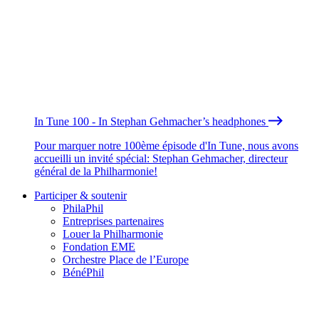
In Tune 100 - In Stephan Gehmacher’s headphones
Pour marquer notre 100ème épisode d'In Tune, nous avons
accueilli un invité spécial: Stephan Gehmacher, directeur
général de la Philharmonie!
Participer & soutenir
PhilaPhil
Entreprises partenaires
Louer la Philharmonie
Fondation EME
Orchestre Place de l’Europe
BénéPhil