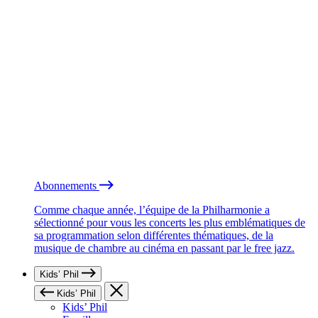
Abonnements
Comme chaque année, l’équipe de la Philharmonie a
sélectionné pour vous les concerts les plus emblématiques de
sa programmation selon différentes thématiques, de la
musique de chambre au cinéma en passant par le free jazz.
Kids’ Phil
Kids’ Phil
Kids’ Phil