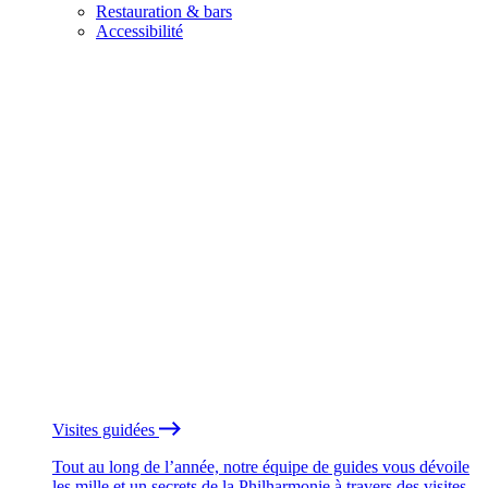
Restauration & bars
Accessibilité
Visites guidées
Tout au long de l’année, notre équipe de guides vous dévoile
les mille et un secrets de la Philharmonie à travers des visites