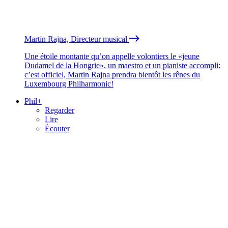
Martin Rajna, Directeur musical
Une étoile montante qu’on appelle volontiers le «jeune
Dudamel de la Hongrie», un maestro et un pianiste accompli:
c’est officiel, Martin Rajna prendra bientôt les rênes du
Luxembourg Philharmonic!
Phil+
Regarder
Lire
Écouter