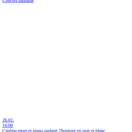
Concert-fantaisie
26.01.
16:00
Cinéma muet et piano parlant: l'humour en noir et blanc