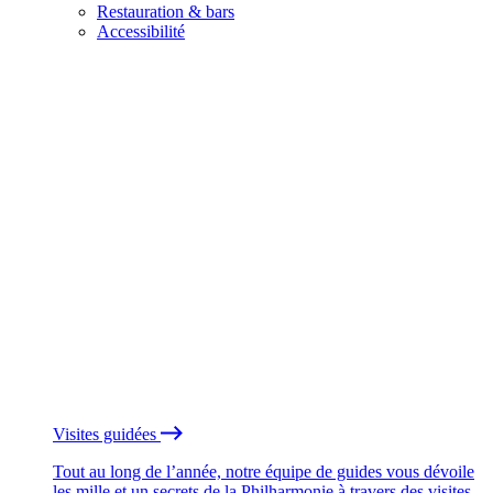
Restauration & bars
Accessibilité
Visites guidées
Tout au long de l’année, notre équipe de guides vous dévoile
les mille et un secrets de la Philharmonie à travers des visites