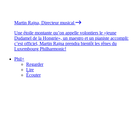
Martin Rajna, Directeur musical
Une étoile montante qu’on appelle volontiers le «jeune
Dudamel de la Hongrie», un maestro et un pianiste accompli:
c’est officiel, Martin Rajna prendra bientôt les rênes du
Luxembourg Philharmonic!
Phil+
Regarder
Lire
Écouter