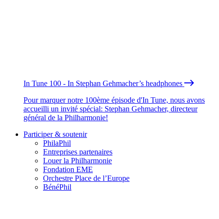
In Tune 100 - In Stephan Gehmacher’s headphones
Pour marquer notre 100ème épisode d'In Tune, nous avons
accueilli un invité spécial: Stephan Gehmacher, directeur
général de la Philharmonie!
Participer & soutenir
PhilaPhil
Entreprises partenaires
Louer la Philharmonie
Fondation EME
Orchestre Place de l’Europe
BénéPhil