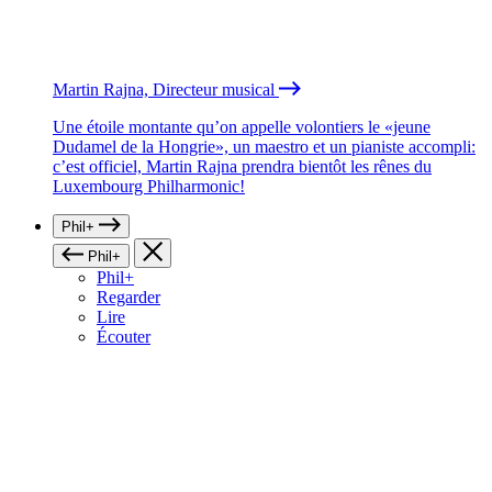
Martin Rajna, Directeur musical
Une étoile montante qu’on appelle volontiers le «jeune
Dudamel de la Hongrie», un maestro et un pianiste accompli:
c’est officiel, Martin Rajna prendra bientôt les rênes du
Luxembourg Philharmonic!
Phil+
Phil+
Phil+
Regarder
Lire
Écouter