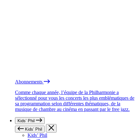
Abonnements
Comme chaque année, l’équipe de la Philharmonie a
sélectionné pour vous les concerts les plus emblématiques de
sa programmation selon différentes thématiques, de la
musique de chambre au cinéma en passant par le free jazz.
Kids’ Phil
Kids’ Phil
Kids’ Phil