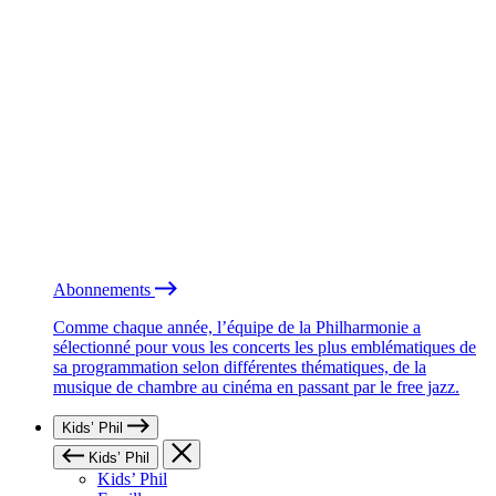
Abonnements
Comme chaque année, l’équipe de la Philharmonie a
sélectionné pour vous les concerts les plus emblématiques de
sa programmation selon différentes thématiques, de la
musique de chambre au cinéma en passant par le free jazz.
Kids’ Phil
Kids’ Phil
Kids’ Phil