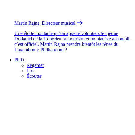
Martin Rajna, Directeur musical
Une étoile montante qu’on appelle volontiers le «jeune
Dudamel de la Hongrie», un maestro et un pianiste accompli:
c’est officiel, Martin Rajna prendra bientôt les rênes du
Luxembourg Philharmonic!
Phil+
Regarder
Lire
Écouter