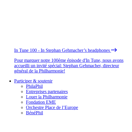
In Tune 100 - In Stephan Gehmacher’s headphones
Pour marquer notre 100ème épisode d'In Tune, nous avons
accueilli un invité spécial: Stephan Gehmacher, directeur
général de la Philharmonie!
Participer & soutenir
PhilaPhil
Entreprises partenaires
Louer la Philharmonie
Fondation EME
Orchestre Place de l’Europe
BénéPhil