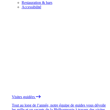
Restauration & bars
Accessibilité
Visites guidées
Tout au long de l’année, notre équipe de guides vous dévoile
les mille et un secrets de la Philharmonie à travers des visites