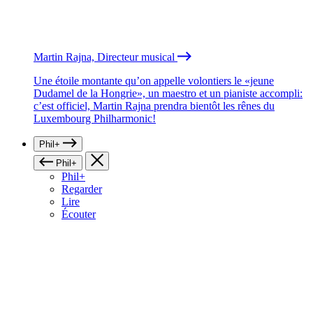
Martin Rajna, Directeur musical
Une étoile montante qu’on appelle volontiers le «jeune
Dudamel de la Hongrie», un maestro et un pianiste accompli:
c’est officiel, Martin Rajna prendra bientôt les rênes du
Luxembourg Philharmonic!
Phil+
Phil+
Phil+
Regarder
Lire
Écouter