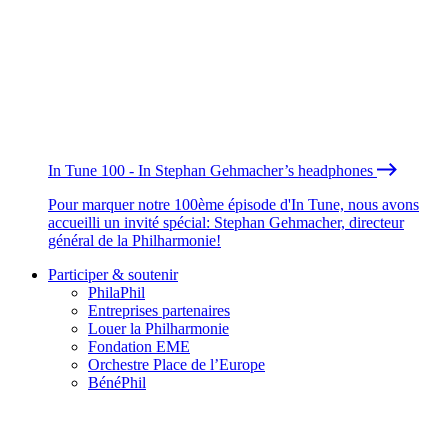
In Tune 100 - In Stephan Gehmacher’s headphones
Pour marquer notre 100ème épisode d'In Tune, nous avons
accueilli un invité spécial: Stephan Gehmacher, directeur
général de la Philharmonie!
Participer & soutenir
PhilaPhil
Entreprises partenaires
Louer la Philharmonie
Fondation EME
Orchestre Place de l’Europe
BénéPhil