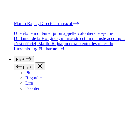
Martin Rajna, Directeur musical
Une étoile montante qu’on appelle volontiers le «jeune
Dudamel de la Hongrie», un maestro et un pianiste accompli:
c’est officiel, Martin Rajna prendra bientôt les rênes du
Luxembourg Philharmonic!
Phil+
Phil+
Phil+
Regarder
Lire
Écouter