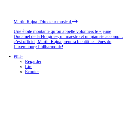
Martin Rajna, Directeur musical
Une étoile montante qu’on appelle volontiers le «jeune
Dudamel de la Hongrie», un maestro et un pianiste accompli:
c’est officiel, Martin Rajna prendra bientôt les rênes du
Luxembourg Philharmonic!
Phil+
Regarder
Lire
Écouter