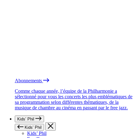
Abonnements
Comme chaque année, l’équipe de la Philharmonie a
sélectionné pour vous les concerts les plus emblématiques de
sa programmation selon différentes thématiques, de la
musique de chambre au cinéma en passant par le free jazz.
Kids’ Phil
Kids’ Phil
Kids’ Phil