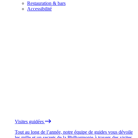
Restauration & bars
Accessibilité
Visites guidées
Tout au long de l’année, notre équipe de guides vous dévoile
les mille et un secrets de la Philharmonie à travers des visites