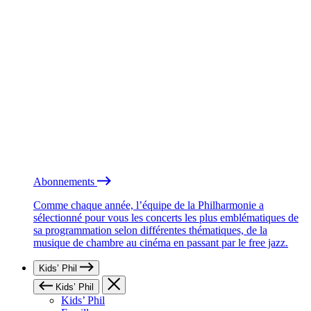
Abonnements
Comme chaque année, l’équipe de la Philharmonie a
sélectionné pour vous les concerts les plus emblématiques de
sa programmation selon différentes thématiques, de la
musique de chambre au cinéma en passant par le free jazz.
Kids’ Phil
Kids’ Phil
Kids’ Phil