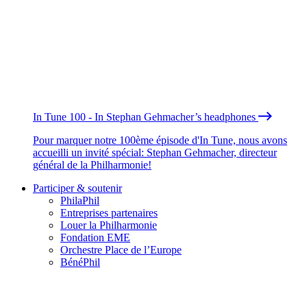
In Tune 100 - In Stephan Gehmacher’s headphones
Pour marquer notre 100ème épisode d'In Tune, nous avons
accueilli un invité spécial: Stephan Gehmacher, directeur
général de la Philharmonie!
Participer & soutenir
PhilaPhil
Entreprises partenaires
Louer la Philharmonie
Fondation EME
Orchestre Place de l’Europe
BénéPhil