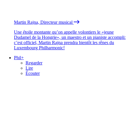
Martin Rajna, Directeur musical
Une étoile montante qu’on appelle volontiers le «jeune
Dudamel de la Hongrie», un maestro et un pianiste accompli:
c’est officiel, Martin Rajna prendra bientôt les rênes du
Luxembourg Philharmonic!
Phil+
Regarder
Lire
Écouter