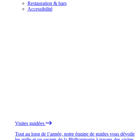
Restauration & bars
Accessibilité
Visites guidées
Tout au long de l’année, notre équipe de guides vous dévoile
les mille et un secrets de la Philharmonie à travers des visites