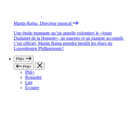
Martin Rajna, Directeur musical
Une étoile montante qu’on appelle volontiers le «jeune
Dudamel de la Hongrie», un maestro et un pianiste accompli:
c’est officiel, Martin Rajna prendra bientôt les rênes du
Luxembourg Philharmonic!
Phil+
Phil+
Phil+
Regarder
Lire
Écouter