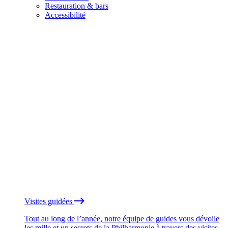
Restauration & bars
Accessibilité
Visites guidées
Tout au long de l’année, notre équipe de guides vous dévoile
les mille et un secrets de la Philharmonie à travers des visites