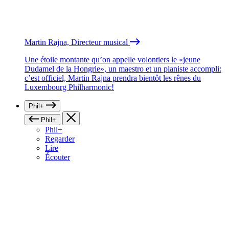
Martin Rajna, Directeur musical
Une étoile montante qu’on appelle volontiers le «jeune
Dudamel de la Hongrie», un maestro et un pianiste accompli:
c’est officiel, Martin Rajna prendra bientôt les rênes du
Luxembourg Philharmonic!
Phil+
Phil+
Phil+
Regarder
Lire
Écouter