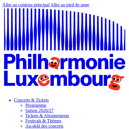
Aller au contenu principal
Aller au pied de page
Concerts & Tickets
Programme
Saison 2026/27
Tickets & Abonnements
Festivals & Thèmes
Au-delà des concerts