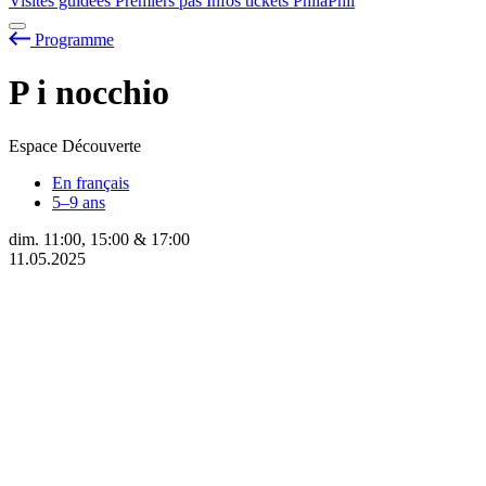
Visites guidées
Premiers pas
Infos tickets
PhilaPhil
Programme
P
i
nocchio
Espace Découverte
En français
5–9 ans
dim.
11:00
,
15:00
&
17:00
11.05.2025