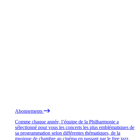
Abonnements
Comme chaque année, l’équipe de la Philharmonie a
sélectionné pour vous les concerts les plus emblématiques de
sa programmation selon différentes thématiques, de la
musique de chambre au cinéma en passant par le free jazz.