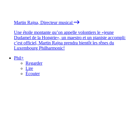
Martin Rajna, Directeur musical
Une étoile montante qu’on appelle volontiers le «jeune
Dudamel de la Hongrie», un maestro et un pianiste accompli:
c’est officiel, Martin Rajna prendra bientôt les rênes du
Luxembourg Philharmonic!
Phil+
Regarder
Lire
Écouter