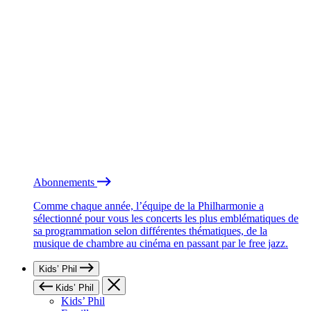
Abonnements
Comme chaque année, l’équipe de la Philharmonie a
sélectionné pour vous les concerts les plus emblématiques de
sa programmation selon différentes thématiques, de la
musique de chambre au cinéma en passant par le free jazz.
Kids’ Phil
Kids’ Phil
Kids’ Phil