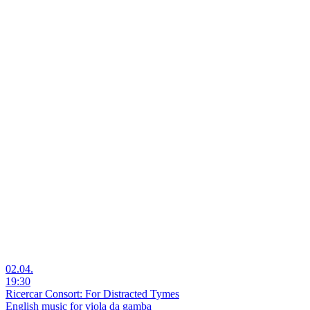
02.04.
19:30
Ricercar Consort: For Distracted Tymes
English music for viola da gamba