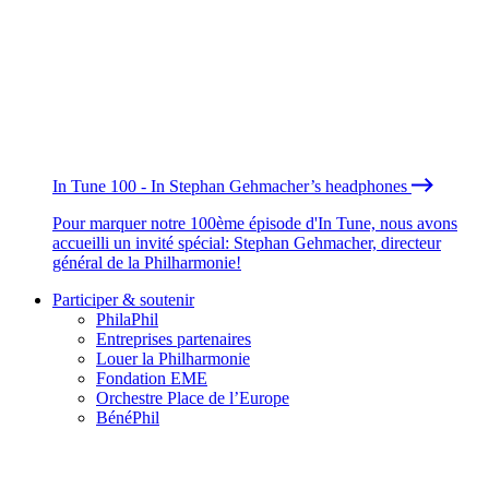
In Tune 100 - In Stephan Gehmacher’s headphones
Pour marquer notre 100ème épisode d'In Tune, nous avons
accueilli un invité spécial: Stephan Gehmacher, directeur
général de la Philharmonie!
Participer & soutenir
PhilaPhil
Entreprises partenaires
Louer la Philharmonie
Fondation EME
Orchestre Place de l’Europe
BénéPhil