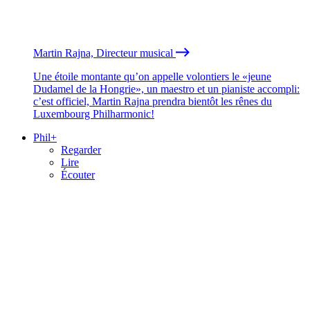
Martin Rajna, Directeur musical
Une étoile montante qu’on appelle volontiers le «jeune
Dudamel de la Hongrie», un maestro et un pianiste accompli:
c’est officiel, Martin Rajna prendra bientôt les rênes du
Luxembourg Philharmonic!
Phil+
Regarder
Lire
Écouter