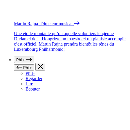
Martin Rajna, Directeur musical
Une étoile montante qu’on appelle volontiers le «jeune
Dudamel de la Hongrie», un maestro et un pianiste accompli:
c’est officiel, Martin Rajna prendra bientôt les rênes du
Luxembourg Philharmonic!
Phil+
Phil+
Phil+
Regarder
Lire
Écouter