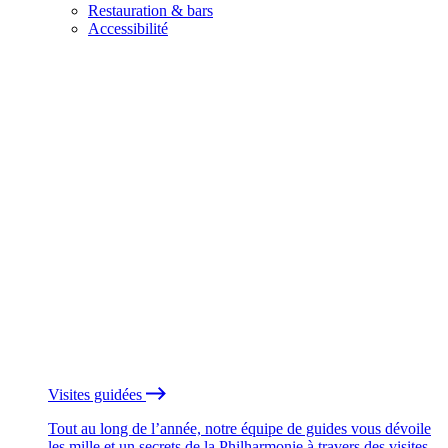
Restauration & bars
Accessibilité
Visites guidées
Tout au long de l’année, notre équipe de guides vous dévoile
les mille et un secrets de la Philharmonie à travers des visites