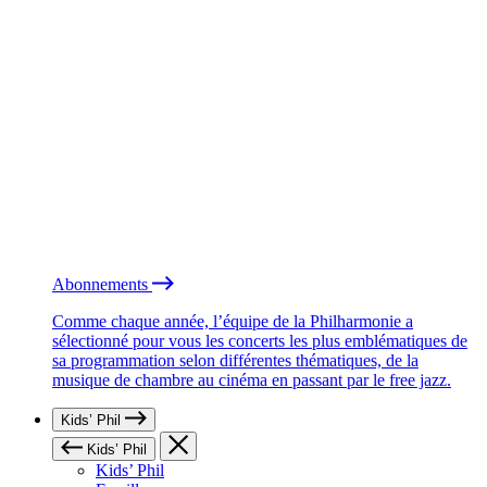
Abonnements
Comme chaque année, l’équipe de la Philharmonie a
sélectionné pour vous les concerts les plus emblématiques de
sa programmation selon différentes thématiques, de la
musique de chambre au cinéma en passant par le free jazz.
Kids’ Phil
Kids’ Phil
Kids’ Phil