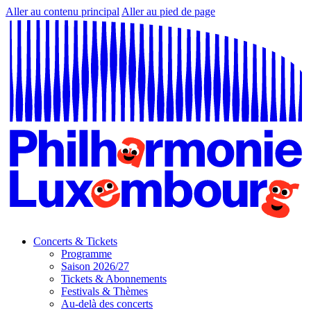
Aller au contenu principal
Aller au pied de page
Concerts & Tickets
Programme
Saison 2026/27
Tickets & Abonnements
Festivals & Thèmes
Au-delà des concerts