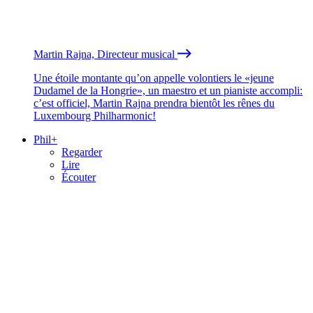
Martin Rajna, Directeur musical
Une étoile montante qu’on appelle volontiers le «jeune
Dudamel de la Hongrie», un maestro et un pianiste accompli:
c’est officiel, Martin Rajna prendra bientôt les rênes du
Luxembourg Philharmonic!
Phil+
Regarder
Lire
Écouter