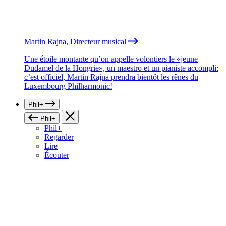
Martin Rajna, Directeur musical
Une étoile montante qu’on appelle volontiers le «jeune
Dudamel de la Hongrie», un maestro et un pianiste accompli:
c’est officiel, Martin Rajna prendra bientôt les rênes du
Luxembourg Philharmonic!
Phil+
Phil+
Phil+
Regarder
Lire
Écouter