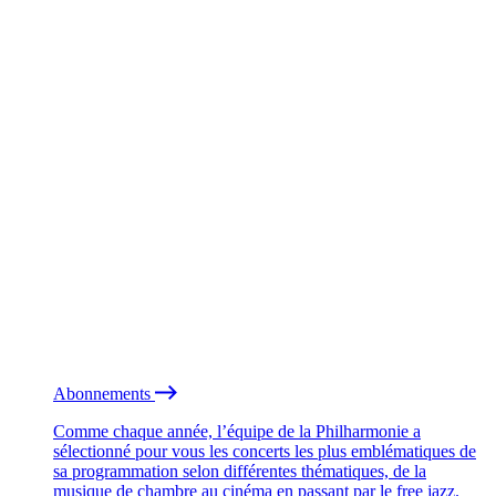
Abonnements
Comme chaque année, l’équipe de la Philharmonie a
sélectionné pour vous les concerts les plus emblématiques de
sa programmation selon différentes thématiques, de la
musique de chambre au cinéma en passant par le free jazz.