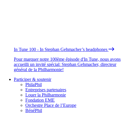
In Tune 100 - In Stephan Gehmacher’s headphones
Pour marquer notre 100ème épisode d'In Tune, nous avons
accueilli un invité spécial: Stephan Gehmacher, directeur
général de la Philharmonie!
Participer & soutenir
PhilaPhil
Entreprises partenaires
Louer la Philharmonie
Fondation EME
Orchestre Place de l’Europe
BénéPhil