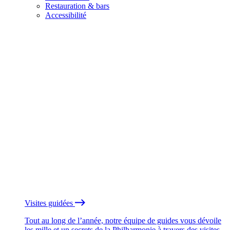
Restauration & bars
Accessibilité
Visites guidées
Tout au long de l’année, notre équipe de guides vous dévoile
les mille et un secrets de la Philharmonie à travers des visites