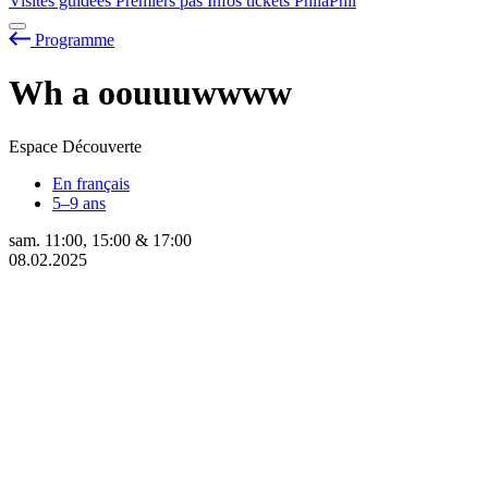
Visites guidées
Premiers pas
Infos tickets
PhilaPhil
Programme
Wh
a
oouuuwwww
Espace Découverte
En français
5–9 ans
sam.
11:00
,
15:00
&
17:00
08.02.2025