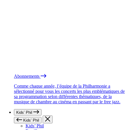
Abonnements
Comme chaque année, l’équipe de la Philharmonie a
sélectionné pour vous les concerts les plus emblématiques de
sa programmation selon différentes thématiques, de la
musique de chambre au cinéma en passant par le free jazz.
Kids’ Phil
Kids’ Phil
Kids’ Phil