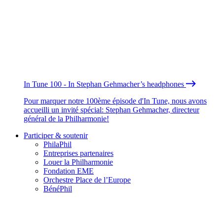
In Tune 100 - In Stephan Gehmacher’s headphones
Pour marquer notre 100ème épisode d'In Tune, nous avons
accueilli un invité spécial: Stephan Gehmacher, directeur
général de la Philharmonie!
Participer & soutenir
PhilaPhil
Entreprises partenaires
Louer la Philharmonie
Fondation EME
Orchestre Place de l’Europe
BénéPhil