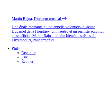
Martin Rajna, Directeur musical
Une étoile montante qu’on appelle volontiers le «jeune
Dudamel de la Hongrie», un maestro et un pianiste accompli:
c’est officiel, Martin Rajna prendra bientôt les rênes du
Luxembourg Philharmonic!
Phil+
Regarder
Lire
Écouter