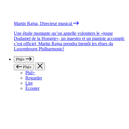
Martin Rajna, Directeur musical
Une étoile montante qu’on appelle volontiers le «jeune
Dudamel de la Hongrie», un maestro et un pianiste accompli:
c’est officiel, Martin Rajna prendra bientôt les rênes du
Luxembourg Philharmonic!
Phil+
Phil+
Phil+
Regarder
Lire
Écouter