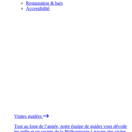
Restauration & bars
Accessibilité
Visites guidées
Tout au long de l’année, notre équipe de guides vous dévoile
les mille et un secrets de la Philharmonie à travers des visites