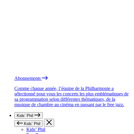
Abonnements
Comme chaque année, l’équipe de la Philharmonie a
sélectionné pour vous les concerts les plus emblématiques de
sa programmation selon différentes thématiques, de la
musique de chambre au cinéma en passant par le free jazz.
Kids’ Phil
Kids’ Phil
Kids’ Phil