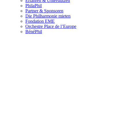
Erfahren & Unterstützen
PhilaPhil
Partner & Sponsoren
Die Philharmonie mieten
Fondation EME
Orchestre Place de l’Europe
BénéPhil