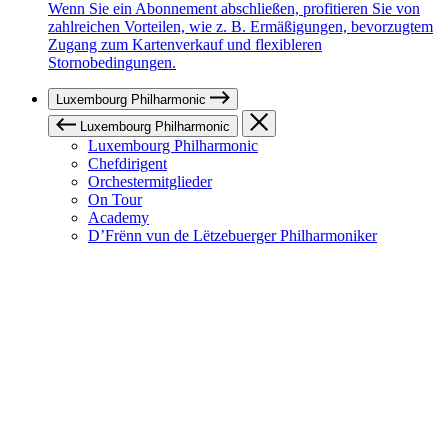
Wenn Sie ein Abonnement abschließen, profitieren Sie von
zahlreichen Vorteilen, wie z. B. Ermäßigungen, bevorzugtem
Zugang zum Kartenverkauf und flexibleren
Stornobedingungen.
Luxembourg Philharmonic
Luxembourg Philharmonic
Luxembourg Philharmonic
Chefdirigent
Orchestermitglieder
On Tour
Academy
D’Frënn vun de Lëtzebuerger Philharmoniker