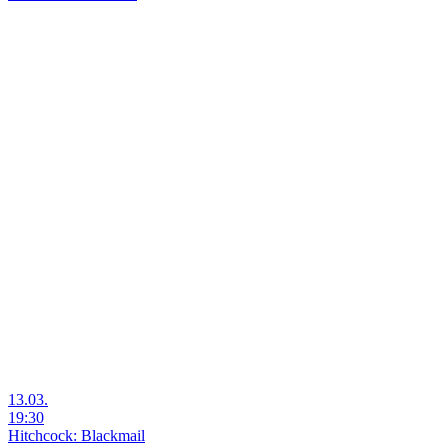
13.03.
19:30
Hitchcock: Blackmail