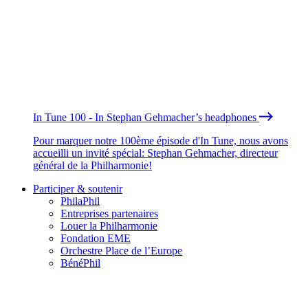
In Tune 100 - In Stephan Gehmacher’s headphones
Pour marquer notre 100ème épisode d'In Tune, nous avons
accueilli un invité spécial: Stephan Gehmacher, directeur
général de la Philharmonie!
Participer & soutenir
PhilaPhil
Entreprises partenaires
Louer la Philharmonie
Fondation EME
Orchestre Place de l’Europe
BénéPhil