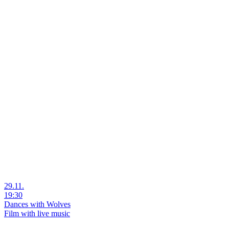
29.11.
19:30
Dances with Wolves
Film with live music