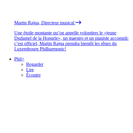
Martin Rajna, Directeur musical
Une étoile montante qu’on appelle volontiers le «jeune
Dudamel de la Hongrie», un maestro et un pianiste accompli:
c’est officiel, Martin Rajna prendra bientôt les rênes du
Luxembourg Philharmonic!
Phil+
Regarder
Lire
Écouter