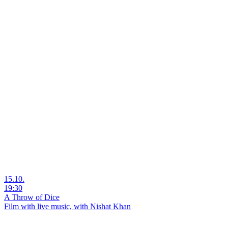
15.10.
19:30
A Throw of Dice
Film with live music, with Nishat Khan