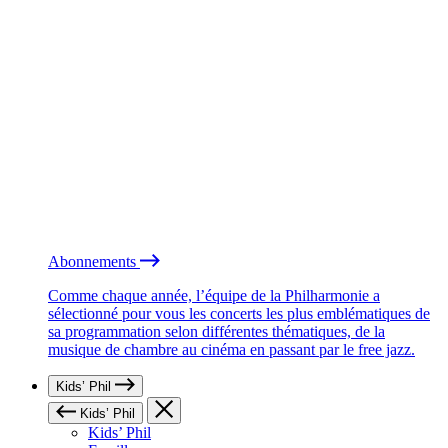
Abonnements
Comme chaque année, l’équipe de la Philharmonie a
sélectionné pour vous les concerts les plus emblématiques de
sa programmation selon différentes thématiques, de la
musique de chambre au cinéma en passant par le free jazz.
Kids’ Phil
Kids’ Phil
Kids’ Phil