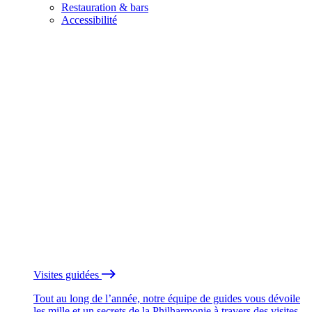
Restauration & bars
Accessibilité
Visites guidées
Tout au long de l’année, notre équipe de guides vous dévoile
les mille et un secrets de la Philharmonie à travers des visites