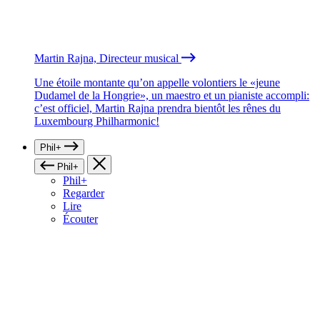
Martin Rajna, Directeur musical
Une étoile montante qu’on appelle volontiers le «jeune
Dudamel de la Hongrie», un maestro et un pianiste accompli:
c’est officiel, Martin Rajna prendra bientôt les rênes du
Luxembourg Philharmonic!
Phil+
Phil+
Phil+
Regarder
Lire
Écouter