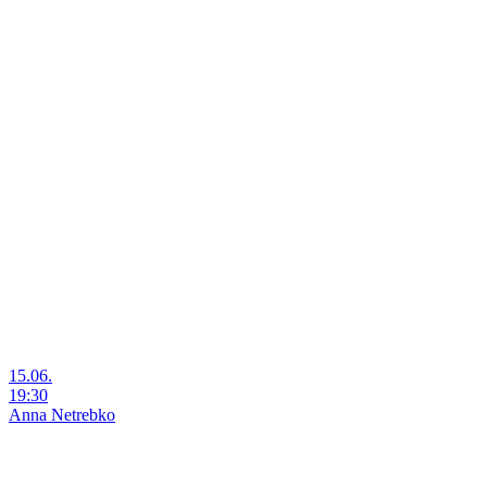
15.06.
19:30
Anna Netrebko