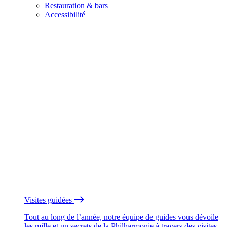
Restauration & bars
Accessibilité
Visites guidées
Tout au long de l’année, notre équipe de guides vous dévoile
les mille et un secrets de la Philharmonie à travers des visites