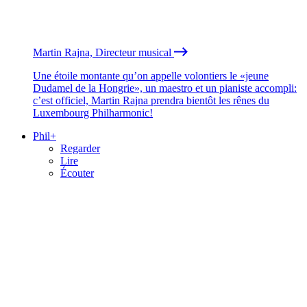
Martin Rajna, Directeur musical
Une étoile montante qu’on appelle volontiers le «jeune
Dudamel de la Hongrie», un maestro et un pianiste accompli:
c’est officiel, Martin Rajna prendra bientôt les rênes du
Luxembourg Philharmonic!
Phil+
Regarder
Lire
Écouter