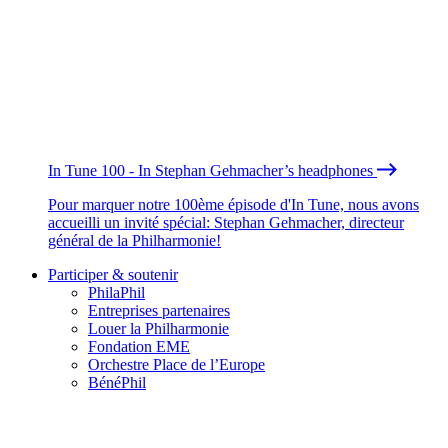
In Tune 100 - In Stephan Gehmacher’s headphones
Pour marquer notre 100ème épisode d'In Tune, nous avons
accueilli un invité spécial: Stephan Gehmacher, directeur
général de la Philharmonie!
Participer & soutenir
PhilaPhil
Entreprises partenaires
Louer la Philharmonie
Fondation EME
Orchestre Place de l’Europe
BénéPhil