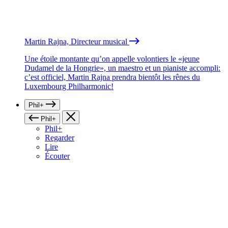
Martin Rajna, Directeur musical
Une étoile montante qu’on appelle volontiers le «jeune
Dudamel de la Hongrie», un maestro et un pianiste accompli:
c’est officiel, Martin Rajna prendra bientôt les rênes du
Luxembourg Philharmonic!
Phil+
Phil+
Phil+
Regarder
Lire
Écouter