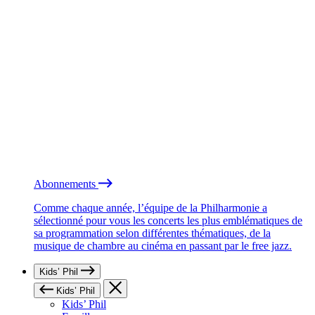
Abonnements
Comme chaque année, l’équipe de la Philharmonie a
sélectionné pour vous les concerts les plus emblématiques de
sa programmation selon différentes thématiques, de la
musique de chambre au cinéma en passant par le free jazz.
Kids’ Phil
Kids’ Phil
Kids’ Phil