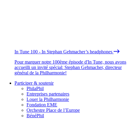
In Tune 100 - In Stephan Gehmacher’s headphones
Pour marquer notre 100ème épisode d'In Tune, nous avons
accueilli un invité spécial: Stephan Gehmacher, directeur
général de la Philharmonie!
Participer & soutenir
PhilaPhil
Entreprises partenaires
Louer la Philharmonie
Fondation EME
Orchestre Place de l’Europe
BénéPhil