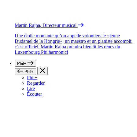
Martin Rajna, Directeur musical
Une étoile montante qu’on appelle volontiers le «jeune
Dudamel de la Hongrie», un maestro et un pianiste accompli:
c’est officiel, Martin Rajna prendra bientôt les rênes du
Luxembourg Philharmonic!
Phil+
Phil+
Phil+
Regarder
Lire
Écouter