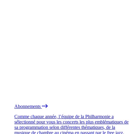
Abonnements
Comme chaque année, l’équipe de la Philharmonie a
sélectionné pour vous les concerts les plus emblématiques de
sa programmation selon différentes thématiques, de la
musique de chambre au cinéma en passant par le free jazz.