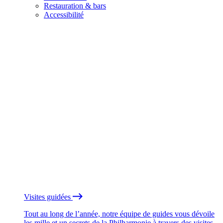
Restauration & bars
Accessibilité
Visites guidées
Tout au long de l’année, notre équipe de guides vous dévoile
les mille et un secrets de la Philharmonie à travers des visites