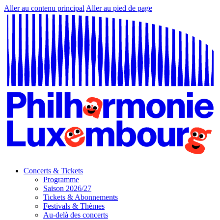
Aller au contenu principal
Aller au pied de page
Concerts & Tickets
Programme
Saison 2026/27
Tickets & Abonnements
Festivals & Thèmes
Au-delà des concerts