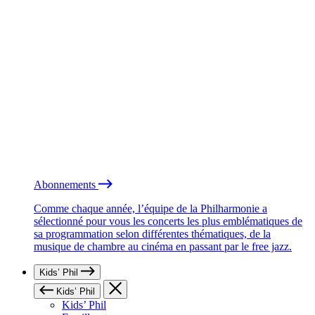
Abonnements
Comme chaque année, l’équipe de la Philharmonie a
sélectionné pour vous les concerts les plus emblématiques de
sa programmation selon différentes thématiques, de la
musique de chambre au cinéma en passant par le free jazz.
Kids’ Phil
Kids’ Phil
Kids’ Phil