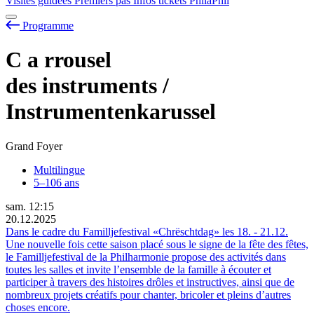
Visites guidées
Premiers pas
Infos tickets
PhilaPhil
Programme
C
a
rrousel
des instruments /
Instrumentenkarussel
Grand Foyer
Multilingue
5–106 ans
sam.
12:15
20.12.2025
Dans le cadre du Familljefestival «Chrëschtdag» les
18.
-
21.12.
Une nouvelle fois cette saison placé sous le signe de la fête des fêtes,
le Familljefestival de la Philharmonie propose des activités dans
toutes les salles et invite l’ensemble de la famille à écouter et
participer à travers des histoires drôles et instructives, ainsi que de
nombreux projets créatifs pour chanter, bricoler et pleins d’autres
choses encore.