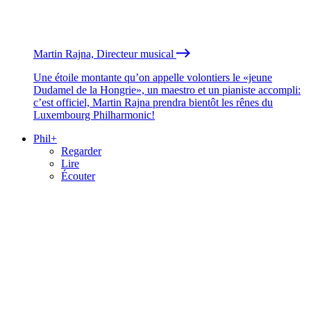
Martin Rajna, Directeur musical
Une étoile montante qu’on appelle volontiers le «jeune
Dudamel de la Hongrie», un maestro et un pianiste accompli:
c’est officiel, Martin Rajna prendra bientôt les rênes du
Luxembourg Philharmonic!
Phil+
Regarder
Lire
Écouter