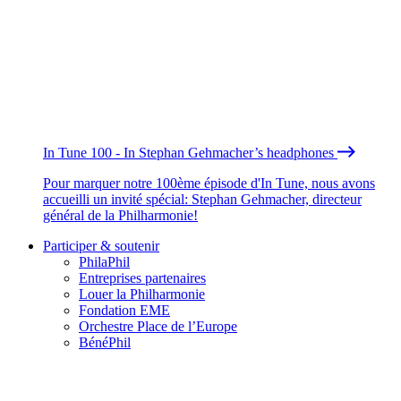
In Tune 100 - In Stephan Gehmacher’s headphones
Pour marquer notre 100ème épisode d'In Tune, nous avons
accueilli un invité spécial: Stephan Gehmacher, directeur
général de la Philharmonie!
Participer & soutenir
PhilaPhil
Entreprises partenaires
Louer la Philharmonie
Fondation EME
Orchestre Place de l’Europe
BénéPhil