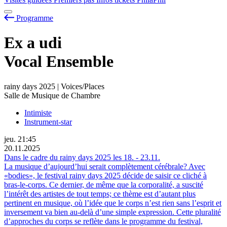
Programme
Ex
a
udi
Vocal Ensemble
rainy days 2025 | Voices/Places
Salle de Musique de Chambre
Intimiste
Instrument-star
jeu.
21:45
20.11.2025
Dans le cadre du rainy days 2025 les
18.
-
23.11.
La musique d’aujourd’hui serait complètement cérébrale? Avec
«bodies», le festival rainy days 2025 décide de saisir ce cliché à
bras-le-corps. Ce dernier, de même que la corporalité, a suscité
l’intérêt des artistes de tout temps; ce thème est d’autant plus
pertinent en musique, où l’idée que le corps n’est rien sans l’esprit et
inversement va bien au-delà d’une simple expression. Cette pluralité
d’approches du corps se reflète dans le programme du festival,