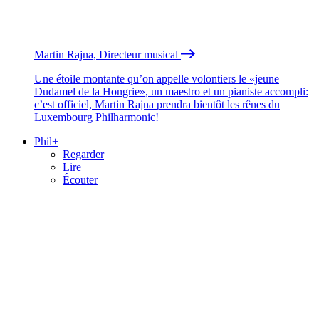
Martin Rajna, Directeur musical
Une étoile montante qu’on appelle volontiers le «jeune
Dudamel de la Hongrie», un maestro et un pianiste accompli:
c’est officiel, Martin Rajna prendra bientôt les rênes du
Luxembourg Philharmonic!
Phil+
Regarder
Lire
Écouter