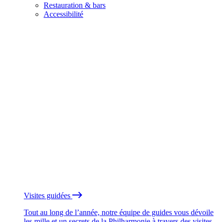
Restauration & bars
Accessibilité
Visites guidées
Tout au long de l’année, notre équipe de guides vous dévoile
les mille et un secrets de la Philharmonie à travers des visites