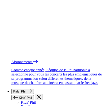
Abonnements
Comme chaque année, l’équipe de la Philharmonie a
sélectionné pour vous les concerts les plus emblématiques de
sa programmation selon différentes thématiques, de la
musique de chambre au cinéma en passant par le free jazz.
Kids’ Phil
Kids’ Phil
Kids’ Phil