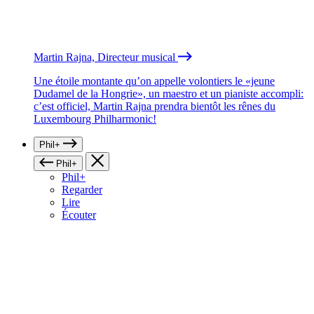
Martin Rajna, Directeur musical
Une étoile montante qu’on appelle volontiers le «jeune
Dudamel de la Hongrie», un maestro et un pianiste accompli:
c’est officiel, Martin Rajna prendra bientôt les rênes du
Luxembourg Philharmonic!
Phil+
Phil+
Phil+
Regarder
Lire
Écouter