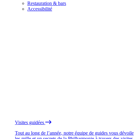
Restauration & bars
Accessibilité
Visites guidées
Tout au long de l’année, notre équipe de guides vous dévoile
les mille et un secrets de la Philharmonie à travers des visites