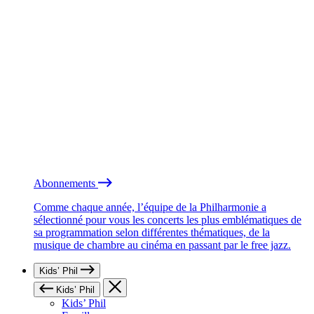
Abonnements
Comme chaque année, l’équipe de la Philharmonie a
sélectionné pour vous les concerts les plus emblématiques de
sa programmation selon différentes thématiques, de la
musique de chambre au cinéma en passant par le free jazz.
Kids’ Phil
Kids’ Phil
Kids’ Phil