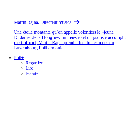
Martin Rajna, Directeur musical
Une étoile montante qu’on appelle volontiers le «jeune
Dudamel de la Hongrie», un maestro et un pianiste accompli:
c’est officiel, Martin Rajna prendra bientôt les rênes du
Luxembourg Philharmonic!
Phil+
Regarder
Lire
Écouter