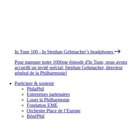
In Tune 100 - In Stephan Gehmacher’s headphones
Pour marquer notre 100ème épisode d'In Tune, nous avons
accueilli un invité spécial: Stephan Gehmacher, directeur
général de la Philharmonie!
Participer & soutenir
PhilaPhil
Entreprises partenaires
Louer la Philharmonie
Fondation EME
Orchestre Place de l’Europe
BénéPhil