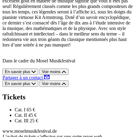
excellent goût en matière de musique signifie que vous n’êtes pas
seul! Régulièrement classés comme les plus grands compositeurs de
tous les temps, ces légendes seront à l’affiche ici, sous les doigts du
pianiste virtuose Kit Armstrong. Doté d’un savoir encyclopédique,
ce dernier s’est consacré dès l’âge de dix ans à l’étude intensive de
la musique, des mathématiques et de la physique. Avec son style
rafraîchissant et intellectuel – dans le meilleur sens du terme – il
redonnera vie aux trois géants du classique mentionnés plus haut
lors d’une soirée à ne pas manquer!
Dans le cadre du Mosel Musikfestival
En savoir plus
Voir moins
Partager à un contact
En savoir plus
Voir moins
Tickets
Cat. I
65 €
Cat. II
45 €
Cat. III
25 €
www.moselmusikfestival.de
L’achat de tickets s’effectue sur une autre page web.