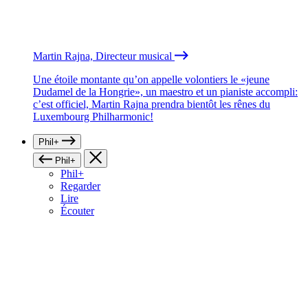
Martin Rajna, Directeur musical
Une étoile montante qu’on appelle volontiers le «jeune
Dudamel de la Hongrie», un maestro et un pianiste accompli:
c’est officiel, Martin Rajna prendra bientôt les rênes du
Luxembourg Philharmonic!
Phil+
Phil+
Phil+
Regarder
Lire
Écouter