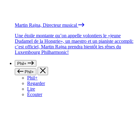
Martin Rajna, Directeur musical
Une étoile montante qu’on appelle volontiers le «jeune
Dudamel de la Hongrie», un maestro et un pianiste accompli:
c’est officiel, Martin Rajna prendra bientôt les rênes du
Luxembourg Philharmonic!
Phil+
Phil+
Phil+
Regarder
Lire
Écouter