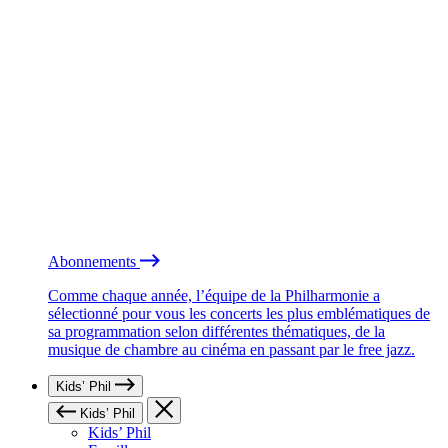
Abonnements
Comme chaque année, l’équipe de la Philharmonie a
sélectionné pour vous les concerts les plus emblématiques de
sa programmation selon différentes thématiques, de la
musique de chambre au cinéma en passant par le free jazz.
Kids’ Phil
Kids’ Phil
Kids’ Phil