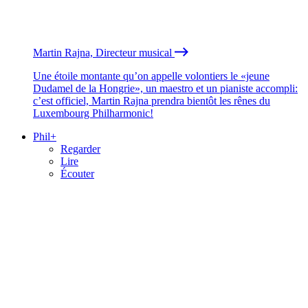
Martin Rajna, Directeur musical
Une étoile montante qu’on appelle volontiers le «jeune
Dudamel de la Hongrie», un maestro et un pianiste accompli:
c’est officiel, Martin Rajna prendra bientôt les rênes du
Luxembourg Philharmonic!
Phil+
Regarder
Lire
Écouter