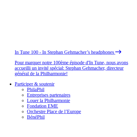
In Tune 100 - In Stephan Gehmacher’s headphones
Pour marquer notre 100ème épisode d'In Tune, nous avons
accueilli un invité spécial: Stephan Gehmacher, directeur
général de la Philharmonie!
Participer & soutenir
PhilaPhil
Entreprises partenaires
Louer la Philharmonie
Fondation EME
Orchestre Place de l’Europe
BénéPhil