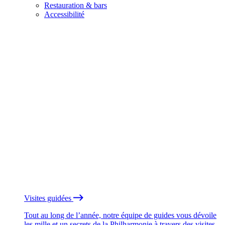
Restauration & bars
Accessibilité
Visites guidées
Tout au long de l’année, notre équipe de guides vous dévoile
les mille et un secrets de la Philharmonie à travers des visites