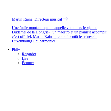
Martin Rajna, Directeur musical
Une étoile montante qu’on appelle volontiers le «jeune
Dudamel de la Hongrie», un maestro et un pianiste accompli:
c’est officiel, Martin Rajna prendra bientôt les rênes du
Luxembourg Philharmonic!
Phil+
Regarder
Lire
Écouter