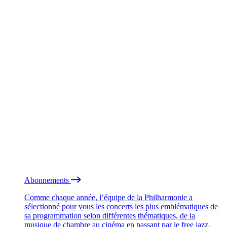
Abonnements
Comme chaque année, l’équipe de la Philharmonie a
sélectionné pour vous les concerts les plus emblématiques de
sa programmation selon différentes thématiques, de la
musique de chambre au cinéma en passant par le free jazz.