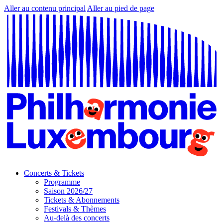
Aller au contenu principal
Aller au pied de page
Concerts & Tickets
Programme
Saison 2026/27
Tickets & Abonnements
Festivals & Thèmes
Au-delà des concerts