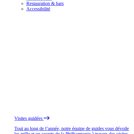
Restauration & bars
Accessibilité
Visites guidées
Tout au long de l’année, notre équipe de guides vous dévoile
les mille et un secrets de la Philharmonie à travers des visites