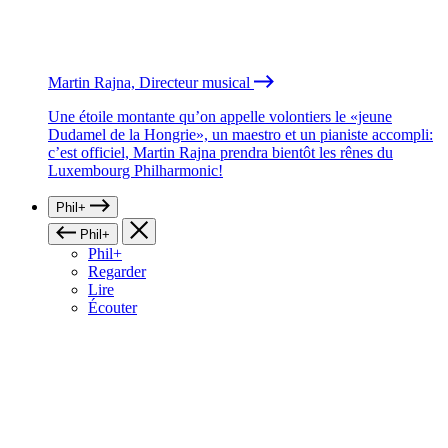
Martin Rajna, Directeur musical
Une étoile montante qu’on appelle volontiers le «jeune
Dudamel de la Hongrie», un maestro et un pianiste accompli:
c’est officiel, Martin Rajna prendra bientôt les rênes du
Luxembourg Philharmonic!
Phil+
Phil+
Phil+
Regarder
Lire
Écouter