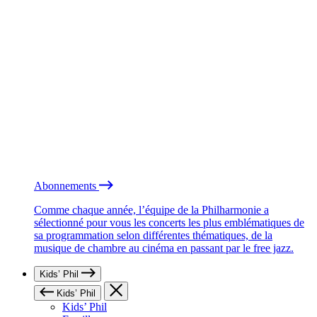
Abonnements
Comme chaque année, l’équipe de la Philharmonie a
sélectionné pour vous les concerts les plus emblématiques de
sa programmation selon différentes thématiques, de la
musique de chambre au cinéma en passant par le free jazz.
Kids’ Phil
Kids’ Phil
Kids’ Phil