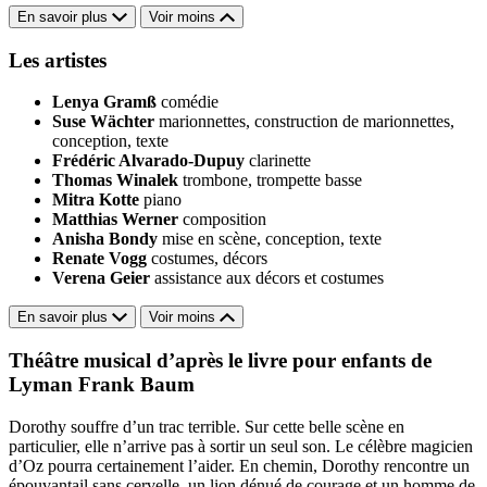
En savoir plus
Voir moins
Les artistes
Lenya Gramß
comédie
Suse Wächter
marionnettes, construction de marionnettes,
conception, texte
Frédéric Alvarado-Dupuy
clarinette
Thomas Winalek
trombone, trompette basse
Mitra Kotte
piano
Matthias Werner
composition
Anisha Bondy
mise en scène, conception, texte
Renate Vogg
costumes, décors
Verena Geier
assistance aux décors et costumes
En savoir plus
Voir moins
Théâtre musical d’après le livre pour enfants de
Lyman Frank Baum
Dorothy souffre d’un trac terrible. Sur cette belle scène en
particulier, elle n’arrive pas à sortir un seul son. Le célèbre magicien
d’Oz pourra certainement l’aider. En chemin, Dorothy rencontre un
épouvantail sans cervelle, un lion dénué de courage et un homme de