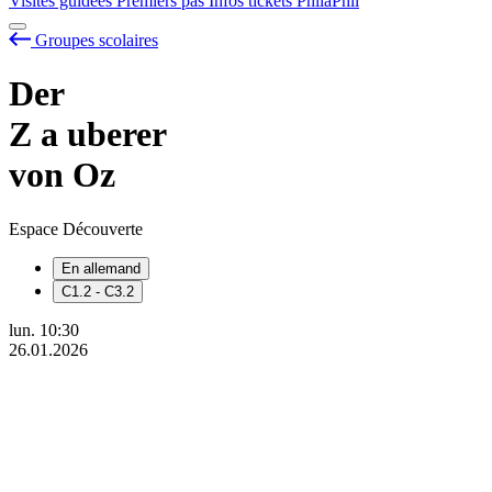
Visites guidées
Premiers pas
Infos tickets
PhilaPhil
Groupes scolaires
Der
Z
a
uberer
von Oz
Espace Découverte
En allemand
C1.2 - C3.2
lun.
10:30
26.01.2026