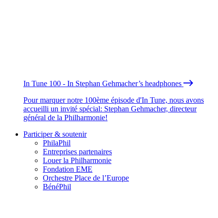
In Tune 100 - In Stephan Gehmacher’s headphones
Pour marquer notre 100ème épisode d'In Tune, nous avons
accueilli un invité spécial: Stephan Gehmacher, directeur
général de la Philharmonie!
Participer & soutenir
PhilaPhil
Entreprises partenaires
Louer la Philharmonie
Fondation EME
Orchestre Place de l’Europe
BénéPhil