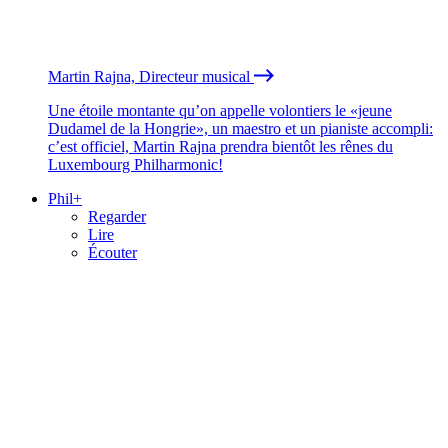
Martin Rajna, Directeur musical
Une étoile montante qu’on appelle volontiers le «jeune
Dudamel de la Hongrie», un maestro et un pianiste accompli:
c’est officiel, Martin Rajna prendra bientôt les rênes du
Luxembourg Philharmonic!
Phil+
Regarder
Lire
Écouter