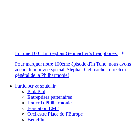
In Tune 100 - In Stephan Gehmacher’s headphones
Pour marquer notre 100ème épisode d'In Tune, nous avons
accueilli un invité spécial: Stephan Gehmacher, directeur
général de la Philharmonie!
Participer & soutenir
PhilaPhil
Entreprises partenaires
Louer la Philharmonie
Fondation EME
Orchestre Place de l’Europe
BénéPhil