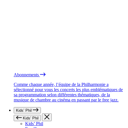
Abonnements
Comme chaque année, l’équipe de la Philharmonie a
sélectionné pour vous les concerts les plus emblématiques de
sa programmation selon différentes thématiques, de la
musique de chambre au cinéma en passant par le free jazz.
Kids’ Phil
Kids’ Phil
Kids’ Phil