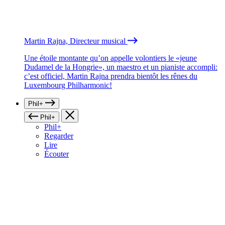
Martin Rajna, Directeur musical
Une étoile montante qu’on appelle volontiers le «jeune
Dudamel de la Hongrie», un maestro et un pianiste accompli:
c’est officiel, Martin Rajna prendra bientôt les rênes du
Luxembourg Philharmonic!
Phil+
Phil+
Phil+
Regarder
Lire
Écouter