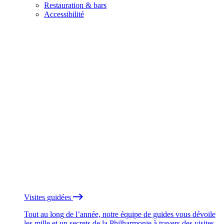
Restauration & bars
Accessibilité
Visites guidées
Tout au long de l’année, notre équipe de guides vous dévoile
les mille et un secrets de la Philharmonie à travers des visites