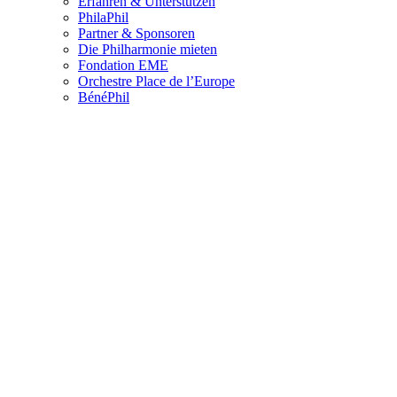
Erfahren & Unterstützen
PhilaPhil
Partner & Sponsoren
Die Philharmonie mieten
Fondation EME
Orchestre Place de l’Europe
BénéPhil