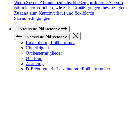
Wenn Sie ein Abonnement abschließen, profitieren Sie von
zahlreichen Vorteilen, wie z. B. Ermäßigungen, bevorzugtem
Zugang zum Kartenverkauf und flexibleren
Stornobedingungen.
Luxembourg Philharmonic
Luxembourg Philharmonic
Luxembourg Philharmonic
Chefdirigent
Orchestermitglieder
On Tour
Academy
D’Frënn vun de Lëtzebuerger Philharmoniker