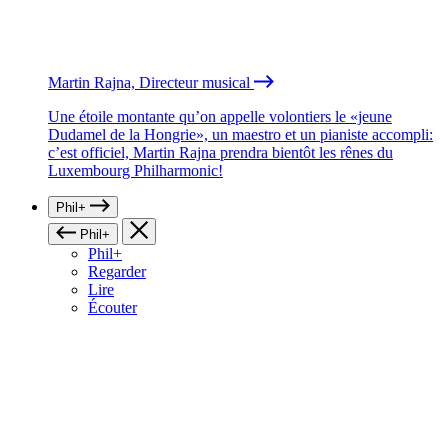
Martin Rajna, Directeur musical
Une étoile montante qu’on appelle volontiers le «jeune
Dudamel de la Hongrie», un maestro et un pianiste accompli:
c’est officiel, Martin Rajna prendra bientôt les rênes du
Luxembourg Philharmonic!
Phil+
Phil+
Phil+
Regarder
Lire
Écouter