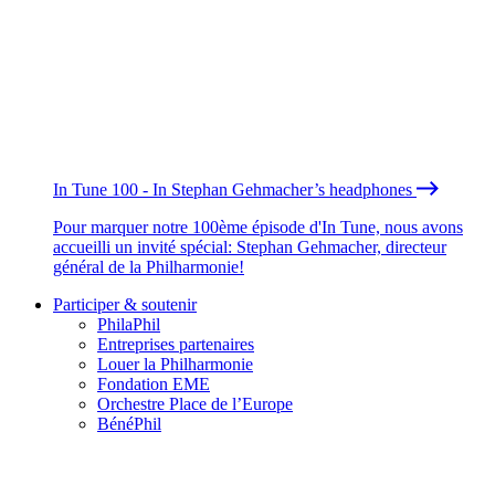
In Tune 100 - In Stephan Gehmacher’s headphones
Pour marquer notre 100ème épisode d'In Tune, nous avons
accueilli un invité spécial: Stephan Gehmacher, directeur
général de la Philharmonie!
Participer & soutenir
PhilaPhil
Entreprises partenaires
Louer la Philharmonie
Fondation EME
Orchestre Place de l’Europe
BénéPhil