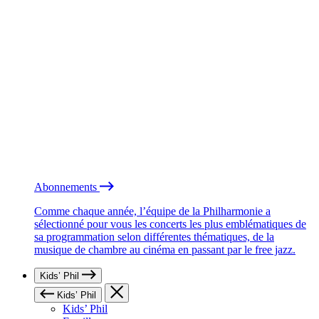
Abonnements
Comme chaque année, l’équipe de la Philharmonie a
sélectionné pour vous les concerts les plus emblématiques de
sa programmation selon différentes thématiques, de la
musique de chambre au cinéma en passant par le free jazz.
Kids’ Phil
Kids’ Phil
Kids’ Phil