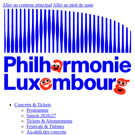
Aller au contenu principal
Aller au pied de page
Concerts & Tickets
Programme
Saison 2026/27
Tickets & Abonnements
Festivals & Thèmes
Au-delà des concerts