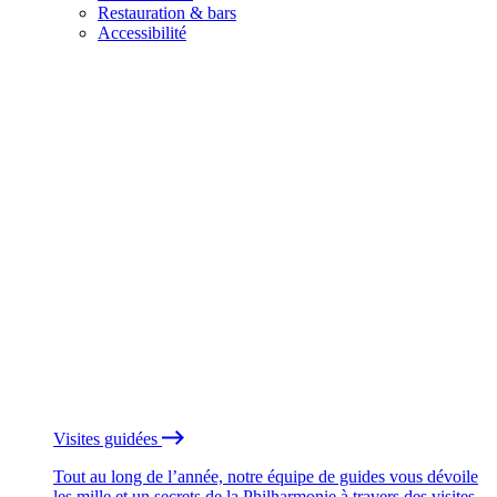
Restauration & bars
Accessibilité
Visites guidées
Tout au long de l’année, notre équipe de guides vous dévoile
les mille et un secrets de la Philharmonie à travers des visites