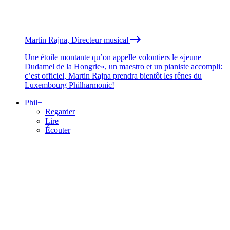
Martin Rajna, Directeur musical
Une étoile montante qu’on appelle volontiers le «jeune
Dudamel de la Hongrie», un maestro et un pianiste accompli:
c’est officiel, Martin Rajna prendra bientôt les rênes du
Luxembourg Philharmonic!
Phil+
Regarder
Lire
Écouter