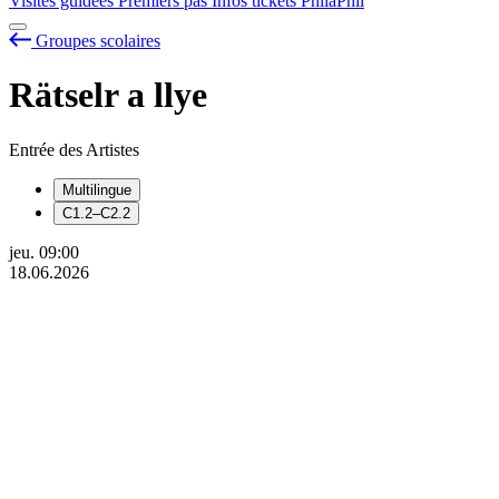
Visites guidées
Premiers pas
Infos tickets
PhilaPhil
Groupes scolaires
Rätselr
a
llye
Entrée des Artistes
Multilingue
C1.2–C2.2
jeu.
09:00
18.06.2026