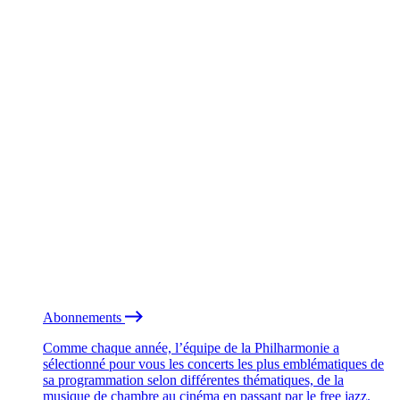
Abonnements
Comme chaque année, l’équipe de la Philharmonie a
sélectionné pour vous les concerts les plus emblématiques de
sa programmation selon différentes thématiques, de la
musique de chambre au cinéma en passant par le free jazz.