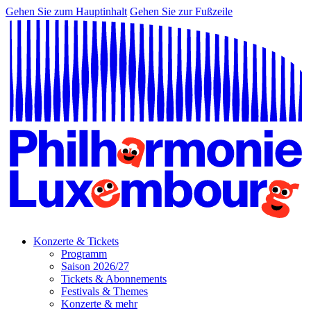
Gehen Sie zum Hauptinhalt
Gehen Sie zur Fußzeile
Konzerte & Tickets
Programm
Saison 2026/27
Tickets & Abonnements
Festivals & Themes
Konzerte & mehr