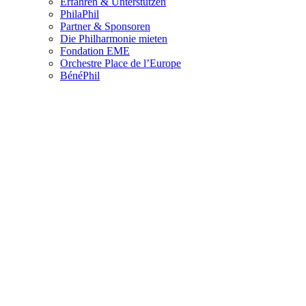
Erfahren & Unterstützen
PhilaPhil
Partner & Sponsoren
Die Philharmonie mieten
Fondation EME
Orchestre Place de l’Europe
BénéPhil