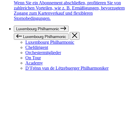
Wenn Sie ein Abonnement abschließen, profitieren Sie von
zahlreichen Vorteilen, wie z. B. Ermäßigungen, bevorzugtem
Zugang zum Kartenverkauf und flexibleren
Stornobedingungen.
Luxembourg Philharmonic
Luxembourg Philharmonic
Luxembourg Philharmonic
Chefdirigent
Orchestermitglieder
On Tour
Academy
D’Frënn vun de Lëtzebuerger Philharmoniker