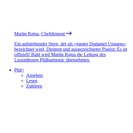
Martin Rajna, Chefdirigent
Ein aufstrebender Stern, der als «junger Dudamel Ungarns»
bezeichnet wird, Dirigent und ausgezeichneter Pianist: Es ist
offiziell! Bald wird Martin Rajna die Leitung des
Luxembourg Philharmonic übernehmen.
Phil+
Ansehen
Lesen
Zuhören