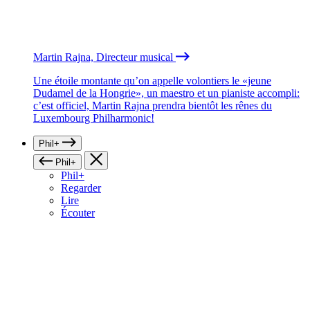
Martin Rajna, Directeur musical
Une étoile montante qu’on appelle volontiers le «jeune
Dudamel de la Hongrie», un maestro et un pianiste accompli:
c’est officiel, Martin Rajna prendra bientôt les rênes du
Luxembourg Philharmonic!
Phil+
Phil+
Phil+
Regarder
Lire
Écouter