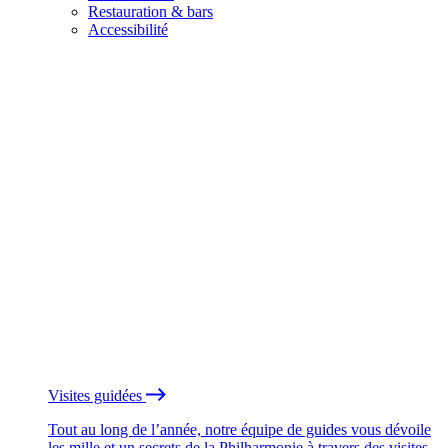
Restauration & bars
Accessibilité
Visites guidées
Tout au long de l’année, notre équipe de guides vous dévoile
les mille et un secrets de la Philharmonie à travers des visites