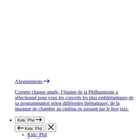
Abonnements
Comme chaque année, l’équipe de la Philharmonie a
sélectionné pour vous les concerts les plus emblématiques de
sa programmation selon différentes thématiques, de la
musique de chambre au cinéma en passant par le free jazz.
Kids’ Phil
Kids’ Phil
Kids’ Phil