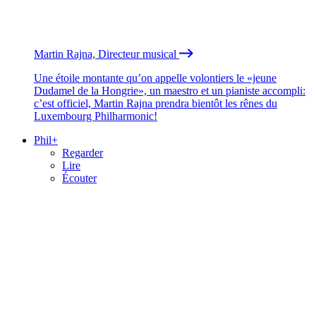
Martin Rajna, Directeur musical
Une étoile montante qu’on appelle volontiers le «jeune
Dudamel de la Hongrie», un maestro et un pianiste accompli:
c’est officiel, Martin Rajna prendra bientôt les rênes du
Luxembourg Philharmonic!
Phil+
Regarder
Lire
Écouter