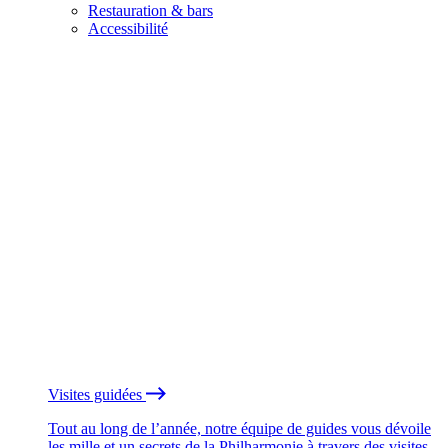
Restauration & bars
Accessibilité
Visites guidées
Tout au long de l’année, notre équipe de guides vous dévoile
les mille et un secrets de la Philharmonie à travers des visites