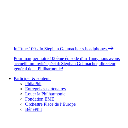
In Tune 100 - In Stephan Gehmacher’s headphones
Pour marquer notre 100ème épisode d'In Tune, nous avons
accueilli un invité spécial: Stephan Gehmacher, directeur
général de la Philharmonie!
Participer & soutenir
PhilaPhil
Entreprises partenaires
Louer la Philharmonie
Fondation EME
Orchestre Place de l’Europe
BénéPhil