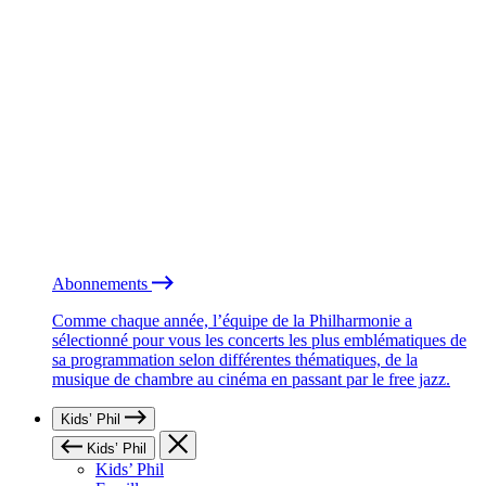
Abonnements
Comme chaque année, l’équipe de la Philharmonie a
sélectionné pour vous les concerts les plus emblématiques de
sa programmation selon différentes thématiques, de la
musique de chambre au cinéma en passant par le free jazz.
Kids’ Phil
Kids’ Phil
Kids’ Phil