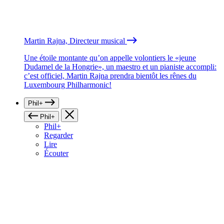
Martin Rajna, Directeur musical
Une étoile montante qu’on appelle volontiers le «jeune
Dudamel de la Hongrie», un maestro et un pianiste accompli:
c’est officiel, Martin Rajna prendra bientôt les rênes du
Luxembourg Philharmonic!
Phil+
Phil+
Phil+
Regarder
Lire
Écouter