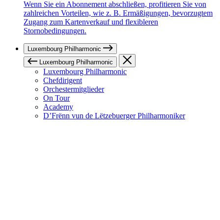
Wenn Sie ein Abonnement abschließen, profitieren Sie von
zahlreichen Vorteilen, wie z. B. Ermäßigungen, bevorzugtem
Zugang zum Kartenverkauf und flexibleren
Stornobedingungen.
Luxembourg Philharmonic
Luxembourg Philharmonic
Luxembourg Philharmonic
Chefdirigent
Orchestermitglieder
On Tour
Academy
D’Frënn vun de Lëtzebuerger Philharmoniker