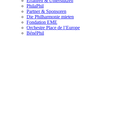
Erfahren & Unterstützen
PhilaPhil
Partner & Sponsoren
Die Philharmonie mieten
Fondation EME
Orchestre Place de l’Europe
BénéPhil