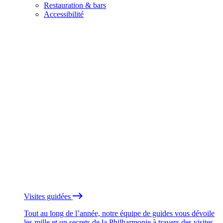
Restauration & bars
Accessibilité
Visites guidées
Tout au long de l’année, notre équipe de guides vous dévoile
les mille et un secrets de la Philharmonie à travers des visites