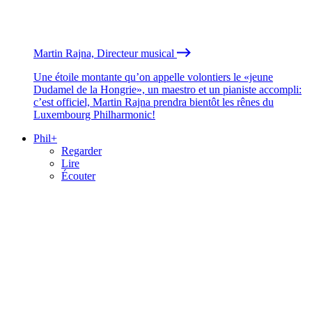
Martin Rajna, Directeur musical
Une étoile montante qu’on appelle volontiers le «jeune
Dudamel de la Hongrie», un maestro et un pianiste accompli:
c’est officiel, Martin Rajna prendra bientôt les rênes du
Luxembourg Philharmonic!
Phil+
Regarder
Lire
Écouter