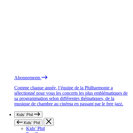
Abonnements
Comme chaque année, l’équipe de la Philharmonie a
sélectionné pour vous les concerts les plus emblématiques de
sa programmation selon différentes thématiques, de la
musique de chambre au cinéma en passant par le free jazz.
Kids’ Phil
Kids’ Phil
Kids’ Phil