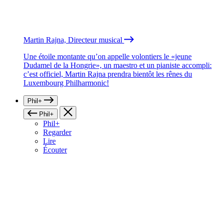
Martin Rajna, Directeur musical
Une étoile montante qu’on appelle volontiers le «jeune
Dudamel de la Hongrie», un maestro et un pianiste accompli:
c’est officiel, Martin Rajna prendra bientôt les rênes du
Luxembourg Philharmonic!
Phil+
Phil+
Phil+
Regarder
Lire
Écouter