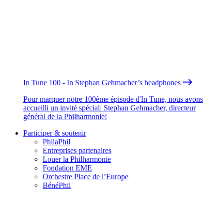
In Tune 100 - In Stephan Gehmacher’s headphones
Pour marquer notre 100ème épisode d'In Tune, nous avons
accueilli un invité spécial: Stephan Gehmacher, directeur
général de la Philharmonie!
Participer & soutenir
PhilaPhil
Entreprises partenaires
Louer la Philharmonie
Fondation EME
Orchestre Place de l’Europe
BénéPhil