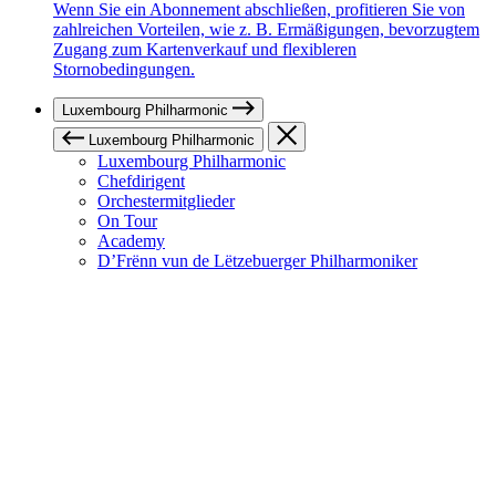
Wenn Sie ein Abonnement abschließen, profitieren Sie von
zahlreichen Vorteilen, wie z. B. Ermäßigungen, bevorzugtem
Zugang zum Kartenverkauf und flexibleren
Stornobedingungen.
Luxembourg Philharmonic
Luxembourg Philharmonic
Luxembourg Philharmonic
Chefdirigent
Orchestermitglieder
On Tour
Academy
D’Frënn vun de Lëtzebuerger Philharmoniker