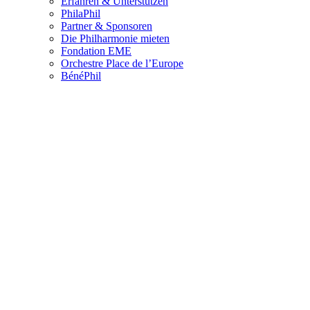
Erfahren & Unterstützen
PhilaPhil
Partner & Sponsoren
Die Philharmonie mieten
Fondation EME
Orchestre Place de l’Europe
BénéPhil