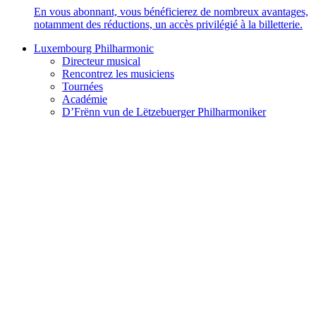
En vous abonnant, vous bénéficierez de nombreux avantages,
notamment des réductions, un accès privilégié à la billetterie.
Luxembourg Philharmonic
Directeur musical
Rencontrez les musiciens
Tournées
Académie
D’Frënn vun de Lëtzebuerger Philharmoniker