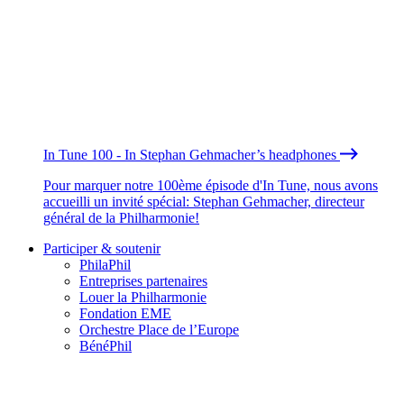
In Tune 100 - In Stephan Gehmacher’s headphones
Pour marquer notre 100ème épisode d'In Tune, nous avons
accueilli un invité spécial: Stephan Gehmacher, directeur
général de la Philharmonie!
Participer & soutenir
PhilaPhil
Entreprises partenaires
Louer la Philharmonie
Fondation EME
Orchestre Place de l’Europe
BénéPhil