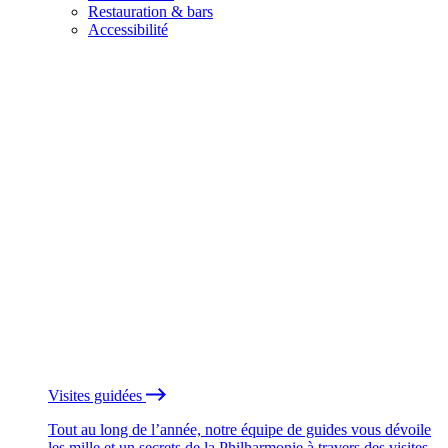
Restauration & bars
Accessibilité
Visites guidées
Tout au long de l’année, notre équipe de guides vous dévoile
les mille et un secrets de la Philharmonie à travers des visites