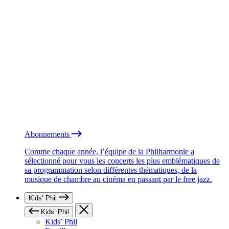
Abonnements
Comme chaque année, l’équipe de la Philharmonie a
sélectionné pour vous les concerts les plus emblématiques de
sa programmation selon différentes thématiques, de la
musique de chambre au cinéma en passant par le free jazz.
Kids’ Phil
Kids’ Phil
Kids’ Phil