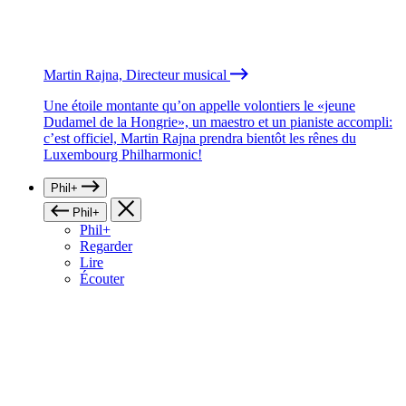
Martin Rajna, Directeur musical
Une étoile montante qu’on appelle volontiers le «jeune
Dudamel de la Hongrie», un maestro et un pianiste accompli:
c’est officiel, Martin Rajna prendra bientôt les rênes du
Luxembourg Philharmonic!
Phil+
Phil+
Phil+
Regarder
Lire
Écouter