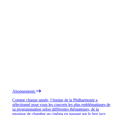
Abonnements
Comme chaque année, l’équipe de la Philharmonie a
sélectionné pour vous les concerts les plus emblématiques de
sa programmation selon différentes thématiques, de la
musique de chambre au cinéma en passant par le free jazz.