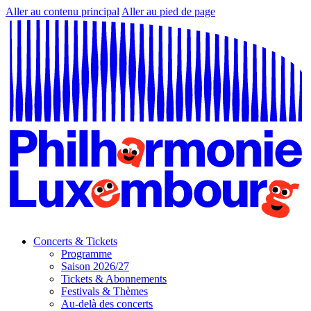
Aller au contenu principal
Aller au pied de page
Concerts & Tickets
Programme
Saison 2026/27
Tickets & Abonnements
Festivals & Thèmes
Au-delà des concerts