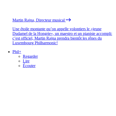
Martin Rajna, Directeur musical
Une étoile montante qu’on appelle volontiers le «jeune
Dudamel de la Hongrie», un maestro et un pianiste accompli:
c’est officiel, Martin Rajna prendra bientôt les rênes du
Luxembourg Philharmonic!
Phil+
Regarder
Lire
Écouter