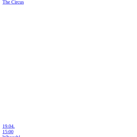
The Circus
19.04.
15:00