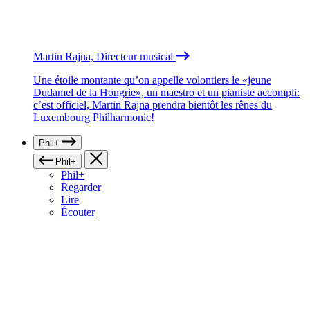
Martin Rajna, Directeur musical
Une étoile montante qu’on appelle volontiers le «jeune
Dudamel de la Hongrie», un maestro et un pianiste accompli:
c’est officiel, Martin Rajna prendra bientôt les rênes du
Luxembourg Philharmonic!
Phil+
Phil+
Phil+
Regarder
Lire
Écouter