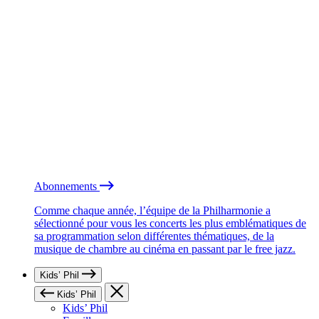
Abonnements
Comme chaque année, l’équipe de la Philharmonie a
sélectionné pour vous les concerts les plus emblématiques de
sa programmation selon différentes thématiques, de la
musique de chambre au cinéma en passant par le free jazz.
Kids’ Phil
Kids’ Phil
Kids’ Phil