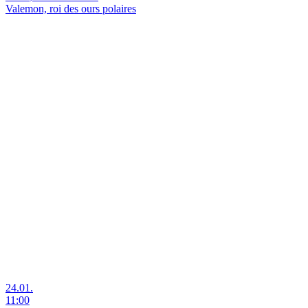
Valemon, roi des ours polaires
24.01.
11:00