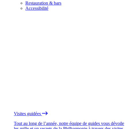
Restauration & bars
Accessibilité
Visites guidées
Tout au long de l’année, notre équipe de guides vous dévoile
les mille et un secrets de la Philharmonie à travers des visites