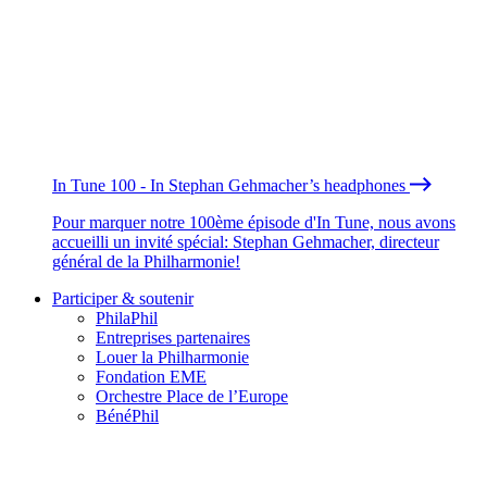
In Tune 100 - In Stephan Gehmacher’s headphones
Pour marquer notre 100ème épisode d'In Tune, nous avons
accueilli un invité spécial: Stephan Gehmacher, directeur
général de la Philharmonie!
Participer & soutenir
PhilaPhil
Entreprises partenaires
Louer la Philharmonie
Fondation EME
Orchestre Place de l’Europe
BénéPhil