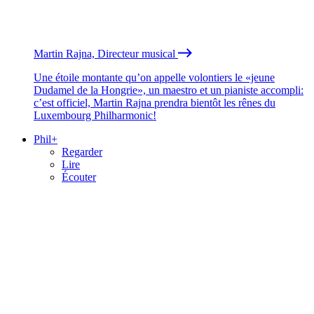
Martin Rajna, Directeur musical
Une étoile montante qu’on appelle volontiers le «jeune
Dudamel de la Hongrie», un maestro et un pianiste accompli:
c’est officiel, Martin Rajna prendra bientôt les rênes du
Luxembourg Philharmonic!
Phil+
Regarder
Lire
Écouter