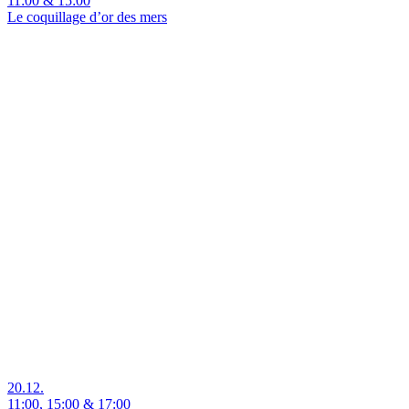
11:00
&
15:00
Le coquillage d’or des mers
20.12.
11:00
,
15:00
&
17:00