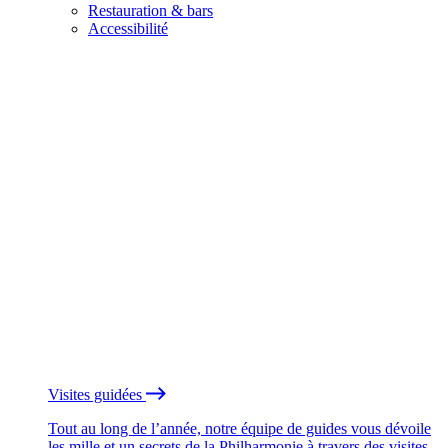
Restauration & bars
Accessibilité
Visites guidées
Tout au long de l’année, notre équipe de guides vous dévoile
les mille et un secrets de la Philharmonie à travers des visites