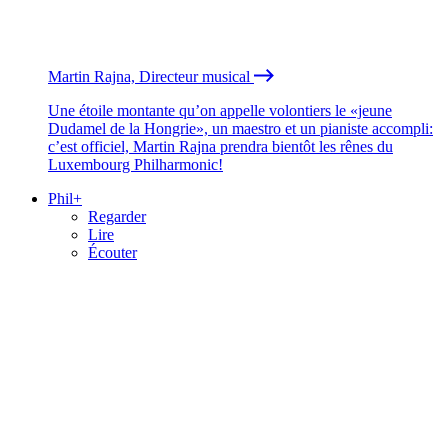
Martin Rajna, Directeur musical
Une étoile montante qu’on appelle volontiers le «jeune
Dudamel de la Hongrie», un maestro et un pianiste accompli:
c’est officiel, Martin Rajna prendra bientôt les rênes du
Luxembourg Philharmonic!
Phil+
Regarder
Lire
Écouter