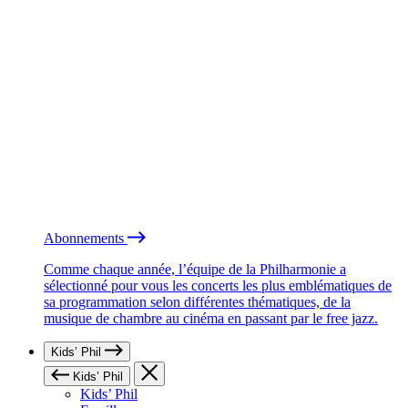
Abonnements
Comme chaque année, l’équipe de la Philharmonie a
sélectionné pour vous les concerts les plus emblématiques de
sa programmation selon différentes thématiques, de la
musique de chambre au cinéma en passant par le free jazz.
Kids’ Phil
Kids’ Phil
Kids’ Phil