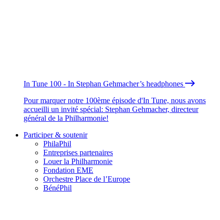
In Tune 100 - In Stephan Gehmacher’s headphones
Pour marquer notre 100ème épisode d'In Tune, nous avons
accueilli un invité spécial: Stephan Gehmacher, directeur
général de la Philharmonie!
Participer & soutenir
PhilaPhil
Entreprises partenaires
Louer la Philharmonie
Fondation EME
Orchestre Place de l’Europe
BénéPhil