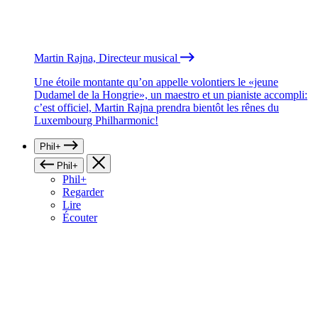
Martin Rajna, Directeur musical
Une étoile montante qu’on appelle volontiers le «jeune
Dudamel de la Hongrie», un maestro et un pianiste accompli:
c’est officiel, Martin Rajna prendra bientôt les rênes du
Luxembourg Philharmonic!
Phil+
Phil+
Phil+
Regarder
Lire
Écouter