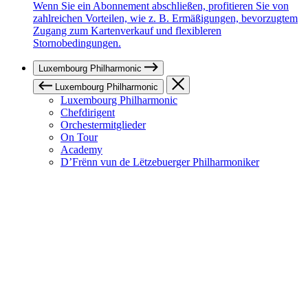
Wenn Sie ein Abonnement abschließen, profitieren Sie von
zahlreichen Vorteilen, wie z. B. Ermäßigungen, bevorzugtem
Zugang zum Kartenverkauf und flexibleren
Stornobedingungen.
Luxembourg Philharmonic
Luxembourg Philharmonic
Luxembourg Philharmonic
Chefdirigent
Orchestermitglieder
On Tour
Academy
D’Frënn vun de Lëtzebuerger Philharmoniker