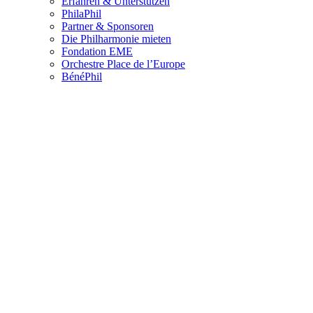
Erfahren & Unterstützen
PhilaPhil
Partner & Sponsoren
Die Philharmonie mieten
Fondation EME
Orchestre Place de l’Europe
BénéPhil