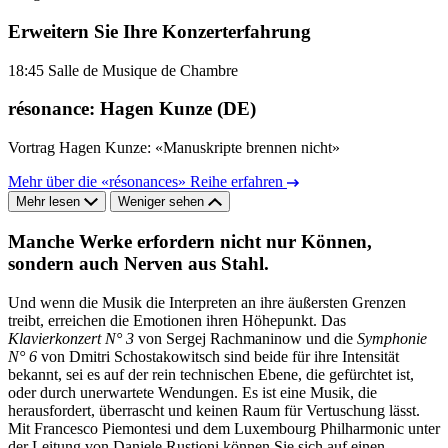
Erweitern Sie Ihre Konzerterfahrung
18:45
Salle de Musique de Chambre
résonance: Hagen Kunze (DE)
Vortrag Hagen Kunze: «Manuskripte brennen nicht»
Mehr über die «résonances» Reihe erfahren
Mehr lesen
Weniger sehen
Manche Werke erfordern nicht nur Können,
sondern auch Nerven aus Stahl.
Und wenn die Musik die Interpreten an ihre äußersten Grenzen
treibt, erreichen die Emotionen ihren Höhepunkt. Das
Klavierkonzert N° 3
von Sergej Rachmaninow und die
Symphonie
N° 6
von Dmitri Schostakowitsch sind beide für ihre Intensität
bekannt, sei es auf der rein technischen Ebene, die gefürchtet ist,
oder durch unerwartete Wendungen. Es ist eine Musik, die
herausfordert, überrascht und keinen Raum für Vertuschung lässt.
Mit Francesco Piemontesi und dem Luxembourg Philharmonic unter
der Leitung von Daniele Rustioni können Sie sich auf einen