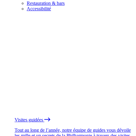
Restauration & bars
Accessibilité
Visites guidées
Tout au long de l’année, notre équipe de guides vous dévoile
les mille et un secrets de la Philharmonie à travers des visites