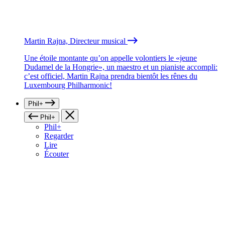
Martin Rajna, Directeur musical
Une étoile montante qu’on appelle volontiers le «jeune
Dudamel de la Hongrie», un maestro et un pianiste accompli:
c’est officiel, Martin Rajna prendra bientôt les rênes du
Luxembourg Philharmonic!
Phil+
Phil+
Phil+
Regarder
Lire
Écouter