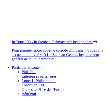
In Tune 100 - In Stephan Gehmacher’s headphones
Pour marquer notre 100ème épisode d'In Tune, nous avons
accueilli un invité spécial: Stephan Gehmacher, directeur
général de la Philharmonie!
Participer & soutenir
PhilaPhil
Entreprises partenaires
Louer la Philharmonie
Fondation EME
Orchestre Place de l’Europe
BénéPhil