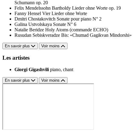
Schumann op. 20
Felix Mendelssohn Bartholdy
Lieder ohne Worte op. 19
Fanny Hensel
Vier Lieder ohne Worte
Dmitri Chostakovitch
Sonate pour piano N° 2
Galina Ustvolskaya
Sonate N° 6
Natalie Beridze
Holy Atoms (commande ECHO)
Rusudan Sebiskveradze
Bis: «Chumad Gagikvan Mindorshi»
En savoir plus
Voir moins
Les artistes
Giorgi Gigashvili
piano, chant
En savoir plus
Voir moins